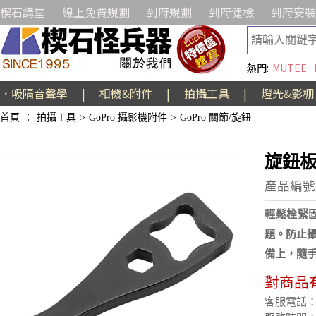
楔石講堂
線上免費規劃
到府規劃
到府健檢
到府安裝
熱門:
MUTEE
．吸隔音聲學
|
相機&附件
|
拍攝工具
|
燈光&影棚
首頁
：
拍攝工具
>
GoPro 攝影機附件
>
GoPro 關節/旋鈕
旋鈕板手
產品編號:
輕鬆栓緊固
題。防止
備上，隨
對商品
客服電話：(02