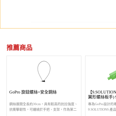
推薦商品
GoPro 旋鈕螺絲+安全鋼絲
【9.SOLUTI
翼形螺絲板手) 9.
鋼絲展開全長約30cm，具有較高的抗拉強度、
專為GoPro設計
抗衝擊韌性，可纏繞於手把、支架，作為第二
9.SOLUTION
層保險，避免撞擊或劇烈使用時接座脫落摔傷
器，多功能又便利