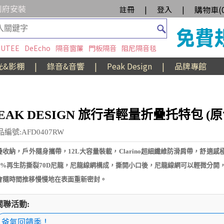
到府安裝
購物車(
註冊
|
登入
|
UTEE
DeEcho
隔音窗簾
門板隔音
阻尼隔音毯
光&影棚
|
錄音&音響
|
Peak Design
|
品牌專館
EAK DESIGN 旅行者輕量折疊托特包 (原
品編號:AFD0407RW
疊收納，戶外隨身攜帶，12L大容量裝載，Clarino超細纖維防滑肩帶，舒適感
00%再生防撕裂70D尼龍，尼龍線網構成，撕開小口後，尼龍線網可以輕微分開
會隨時間推移慢慢地在表面重新密封。
關聯活動:
爸氣回饋季！