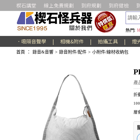
楔石講堂
線上免費規劃
到府規劃
到府健檢
熱門:
M
．吸隔音聲學
|
相機&附件
|
拍攝工具
|
燈
首頁
：
錄音&音響
>
錄音附件/配件
>
小附件/線材收納包
P
產
折
1
層