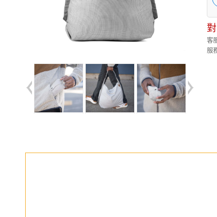
對
客服
服務