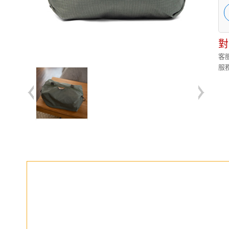
對
客服
服務