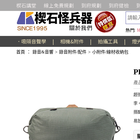
楔石講堂
線上免費規劃
到府規劃
到府健檢
熱門:
M
．吸隔音聲學
|
相機&附件
|
拍攝工具
|
燈
首頁
：
錄音&音響
>
錄音附件/配件
>
小附件/線材收納包
P
產品
超
李。
搭
易