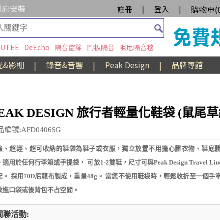
到府安裝
購物車(
註冊
|
登入
|
UTEE
DeEcho
隔音窗簾
門板隔音
阻尼隔音毯
光&影棚
|
錄音&音響
|
Peak Design
|
品牌專館
EAK DESIGN 旅行者輕量化鞋袋 (鼠尾草
編號:AFD0406SG
強、超輕、超可收納的鞋袋為鞋子或衣服，獨立放置不用擔心髒衣物、鞋底
適用於任何行李箱或手提袋， 可放1-2雙鞋，尺寸可與Peak Design Travel Li
配。 採用70D尼龍布製成，重量48g。 當您不使用鞋袋時，輕鬆收折至一個手
放進口袋或後背包不占空間。
關聯活動: