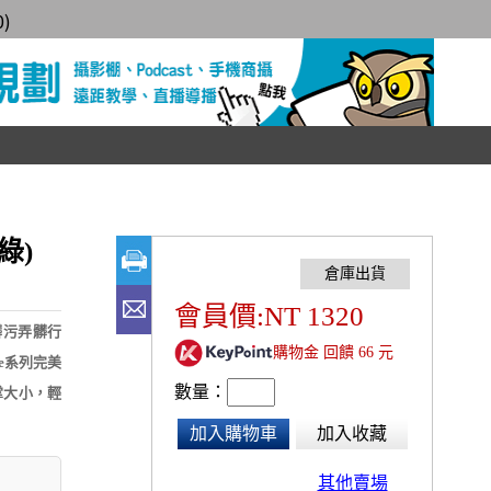
0
)
綠)
會員價:NT 1320
髒污弄髒行
購物金 回饋 66 元
ne系列完美
數量：
掌大小，輕
加入購物車
加入收藏
其他賣場