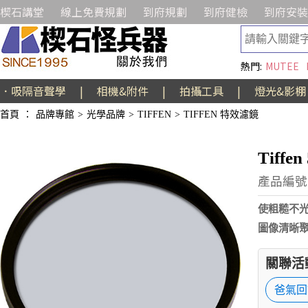
楔石講堂
線上免費規劃
到府規劃
到府健檢
到府安裝
熱門:
MUTEE
．吸隔音聲學
|
相機&附件
|
拍攝工具
|
燈光&影棚
首頁
：
品牌專館
>
光學品牌
>
TIFFEN
>
TIFFEN 特效濾鏡
Tiffe
產品編號:
使粗糙不
圖像清晰
關聯活
爸氣回