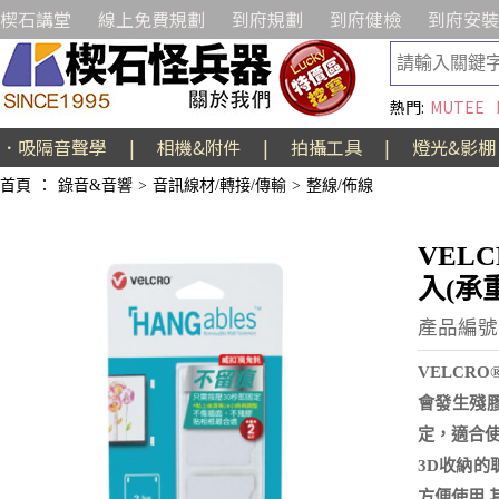
楔石講堂
線上免費規劃
到府規劃
到府健檢
到府安裝
熱門:
MUTEE
．吸隔音聲學
|
相機&附件
|
拍攝工具
|
燈光&影棚
首頁
：
錄音&音響
>
音訊線材/轉接/傳輸
>
整線/佈線
VEL
入(承重
產品編號:E
VELCR
會發生殘
定，適合使
3D收納的
方便使用 