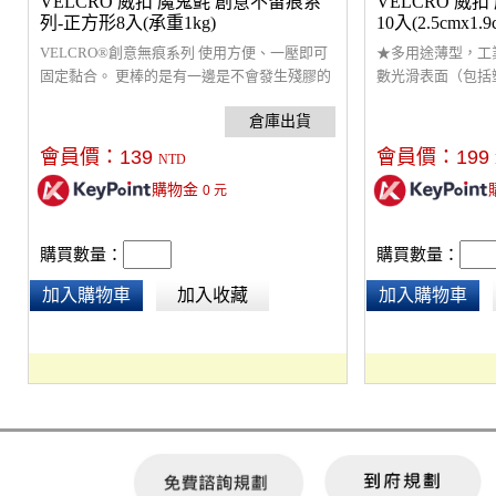
VELCRO 威扣 魔鬼氈 創意不留痕系
VELCRO 威
列-正方形8入(承重1kg)
10入(2.5cmx1.9
VELCRO®創意無痕系列 使用方便、一壓即可
★多用途薄型，工
固定黏合。 更棒的是有一邊是不會發生殘膠的
數光滑表面（包括
特殊黏膠，讓人們可以輕鬆沿邊緣分開拿取，
皆可使用。 ★完美
壓上又可以黏合固定，適合使用於小物定位、
特殊防水技術 廚房
教室勞作、DIY布置等輕量物品的固定。 為人
光照射也不怕 ★可承
會員價：
139
會員價：
199
NTD
們創造3D收納的聰明生活。 " 家中派對裝飾、
購物金
0
元
文具小物定位收納 小圓貼造型，美觀又方便使
用 其中一側為不殘膠特殊黏膠。 黏四角可承重
約1公斤，光滑面適用。
購買數量：
購買數量：
加入購物車
加入收藏
加入購物車