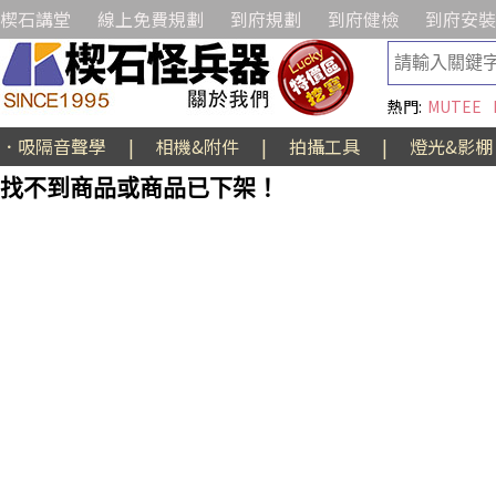
楔石講堂
線上免費規劃
到府規劃
到府健檢
到府安裝
熱門:
MUTEE
．吸隔音聲學
|
相機&附件
|
拍攝工具
|
燈光&影棚
找不到商品或商品已下架！