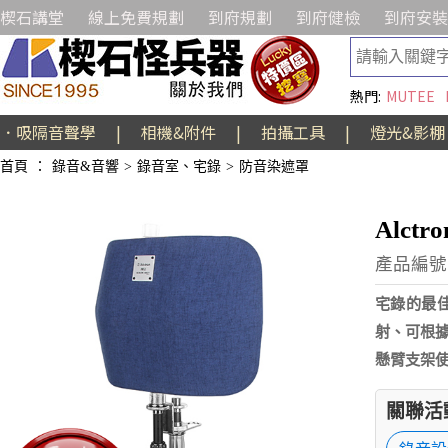
楔石講堂
線上免費規劃
到府規劃
到府健檢
到府安裝
熱門:
MUTEE
．吸隔音聲學
|
相機&附件
|
拍攝工具
|
燈光&影棚
首頁
：
錄音&音響
>
錄音室、宅錄
>
防音染遮罩
Alct
產品編號:
宅錄的最
射、可根
懸臂支架
關聯活