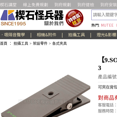
楔石講堂
線上免費規劃
到府規劃
到府健檢
到府安裝
熱門:
MUTEE
．吸隔音聲學
|
相機&附件
|
拍攝工具
|
燈光&影棚
首頁
：
拍攝工具
>
架設零件
>
各式夾具
【9.S
3
產品編號:E
可夾在背包上
對商品
客服電話：(02
服務時間：週