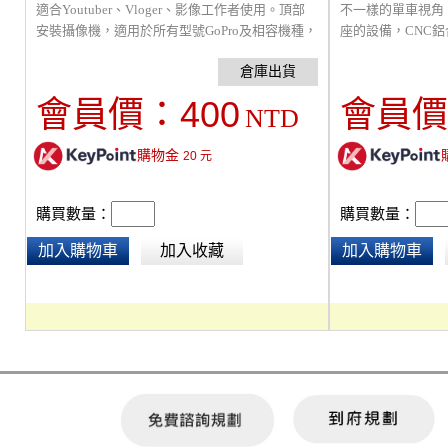
適合Youtuber、Vloger、影像工作者使用。頂部
不一樣的單車視角！
安裝攝像機，適用於所有型號GoPro及相容機種，
座的設備，CNC
底部1/4螺孔，可用於安裝三腳架。兩側冷靴可用
車、登山車、單速
於LED燈光、麥克風。ABS材質，堅固、輕巧便
車。※建議請專業
攜。
確安全的情況下使
400
會員價：
會員價
NTD
購物金
20
元
購買數量：
購買數量：
加入購物車
加入收藏
加入購物車