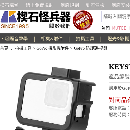
楔石講堂
線上免費規劃
到府規劃
到府健檢
到府安裝
熱門:
MUTEE
．吸隔音聲學
|
相機&附件
|
拍攝工具
|
燈光&影棚
首頁
：
拍攝工具
>
GoPro 攝影機附件
>
GoPro 防護殼/提籠
KEYS
產品編號:
適用於Go
對商品
客服電話：(02
服務時間：週