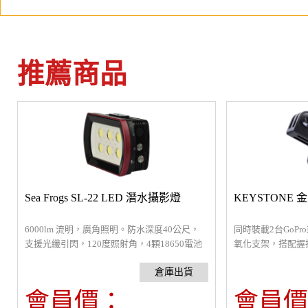
推薦商品
Sea Frogs SL-22 LED 潛水攝影燈
KEYSTONE 
6000lm 流明，廣角照明。防水深度40公尺，
同時裝載2台GoP
支援光纖引閃，120度照射角，4顆18650電池
氧化支架，搭配握
全光可使用1小時，尺寸144 x 104 x 61mm，重
接GoPro相容接
量550g
足你不同的攝影需
會員價：
會員價