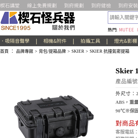
楔石講堂
線上免費規劃
到府規劃
到府健檢
到府安裝
熱門:
MUTEE
．吸隔音聲學
|
相機&附件
|
拍攝工具
|
燈光&影棚
首頁
：
品牌專館
>
背包/提箱品牌
>
SKIER
>
SKIER 抗撞氣密提箱
Skie
產品編號:A
外尺寸：21
ABS，重量
90℃※保
對商品
客服電話：(02