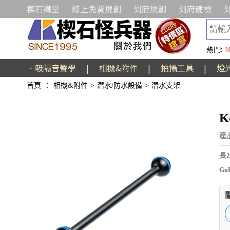
楔石講堂
線上免費規劃
到府規劃
到府健檢
熱門:
M
．吸隔音聲學
|
相機&附件
|
拍攝工具
|
燈
首頁
：
相機&附件
>
潛水/防水設備
>
潛水支架
K
產
長
G