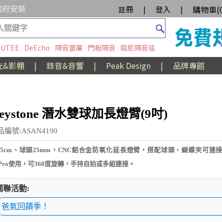
到府安裝
購物車(
註冊
|
登入
|
UTEE
DeEcho
隔音窗簾
門板隔音
阻尼隔音毯
光&影棚
|
錄音&音響
|
Peak Design
|
品牌專館
eystone 潛水雙球加長燈臂(9吋)
品編號:ASAN4190
25cm、球頭25mm，CNC鋁合金防氧化延長燈臂，搭配球頭、蝴蝶夾可連接
oPro使用，可360度旋轉，手持自拍或多組連接。
關聯活動:
爸氣回饋季！