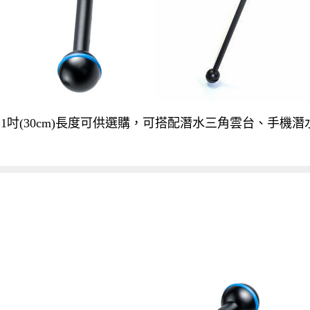
11吋(30cm)
長度可供選購
，可搭配
潛水三角雲台
、
手機潛