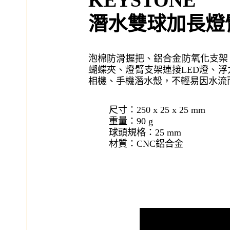
KEYSTONE
潛水雙球加長燈臂
泡棉防滑握把、鋁合金防氧化支架，
蝴蝶夾、燈臂支架連接LED燈、浮力
相機、手機潛水殼，不輕易因水流
尺寸：250 x 25 x 25 mm
重量：90 g
球頭規格：25 mm
材質：CNC鋁合金