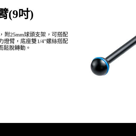
(9吋)
附25mm球頭支架，可搭配
燈臂，底座雙1/4"螺絲搭配
而鬆脫轉動。