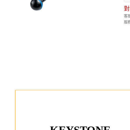
對
客服
服務