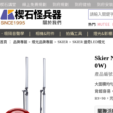
楔石講堂
線上免費規劃
到府規劃
到府健檢
到府安裝
熱門:
MUTEE
．吸隔音聲學
|
相機&附件
|
拍攝工具
|
燈光&影棚
首頁
：
品牌專館
>
燈光品牌專館
>
SKIER
>
SKIER 速奇LED燈光
Skie
0W)
產品編號:
大面積均
背超容易
R9>90
關聯活