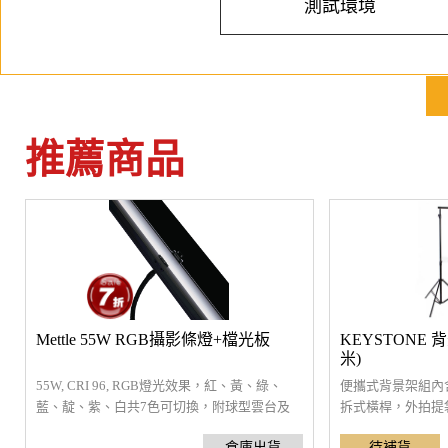
測試環境
推薦商品
Mettle 55W RGB攝影條燈+檔光板
KEYSTONE 背
米)
55W, CRI 96, RGB燈光效果，紅、黃、綠、
便攜式背景架組內
藍、靛、紫、白共7色可切換，附球型雲台及
拆式橫桿，外拍提袋
鵝頸關節，可任意調整角度，具有遮片可控制
分，橫桿全伸約310