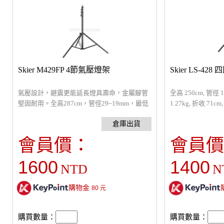
Skier M429FP 4節氣壓燈架
Skier LS-42
氣壓設計，避震更能延長燈具壽命，金屬腳管
全高 250cm, 管徑 1
堅固耐用。全高287cm，管徑29~19mm，最低
1.27kg, 折收 71
93cm，自重1.9kg，載重3kg
裝怪手或轉接支架
會員價：
會員價
1600
1400
NTD
N
購物金
80
元
購買數量：
購買數量：