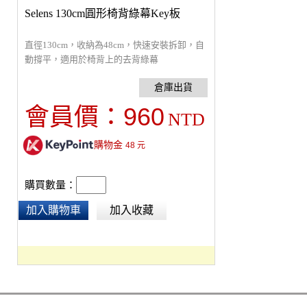
Selens 130cm圓形椅背綠幕Key板
直徑130cm，收納為48cm，快速安裝拆卸，自
動撐平，適用於椅背上的去背綠幕
960
會員價：
NTD
購物金
48
元
購買數量：
加入購物車
加入收藏