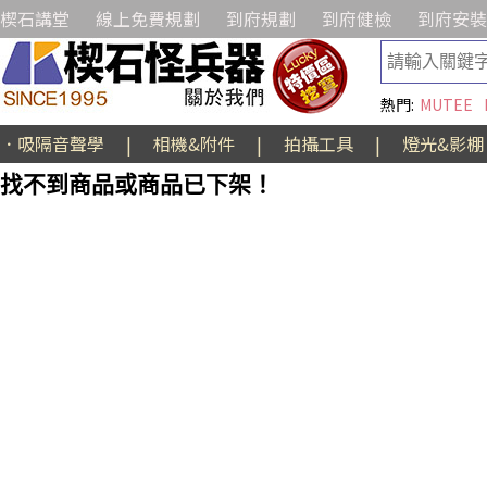
楔石講堂
線上免費規劃
到府規劃
到府健檢
到府安裝
熱門:
MUTEE
．吸隔音聲學
|
相機&附件
|
拍攝工具
|
燈光&影棚
找不到商品或商品已下架！