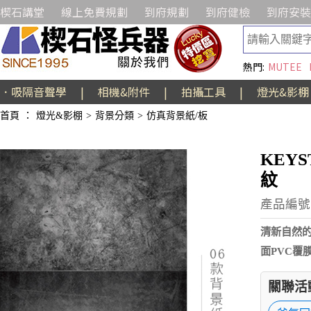
楔石講堂
線上免費規劃
到府規劃
到府健檢
到府安裝
熱門:
MUTEE
．吸隔音聲學
|
相機&附件
|
拍攝工具
|
燈光&影棚
首頁
：
燈光&影棚
>
背景分類
>
仿真背景紙/板
KEY
紋
產品編號:
清新自然的
面PVC覆
關聯活