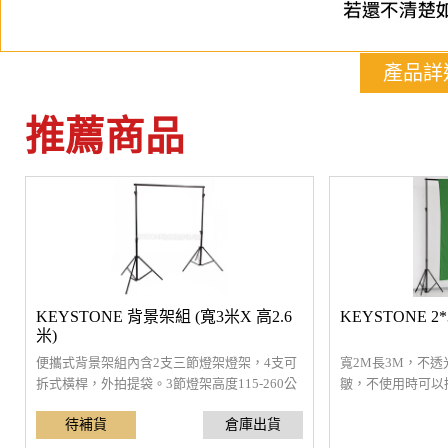
產品詳
推薦商品
KEYSTONE 背景架組 (寬3米X 高2.6
KEYSTONE 2
米)
便攜式背景架組內含2支三節燈架燈架，4支可
寬2M長3M，不
拆式橫桿，外拍提袋。3節燈架高度115-260公
皺，不使用時可以
分，橫桿全伸約310公分，重量7.5kg
使用大力夾固定在
幕