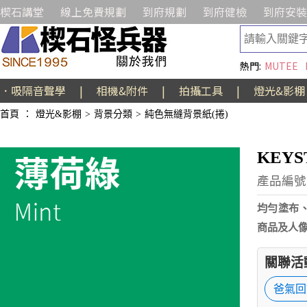
楔石講堂
線上免費規劃
到府規劃
到府健檢
到府安裝
熱門:
MUTEE
．吸隔音聲學
|
相機&附件
|
拍攝工具
|
燈光&影棚
首頁
：
燈光&影棚
>
背景分類
>
純色無縫背景紙(捲)
KEYS
產品編號:
均勻塗布、
商品及人
關聯活
爸氣回