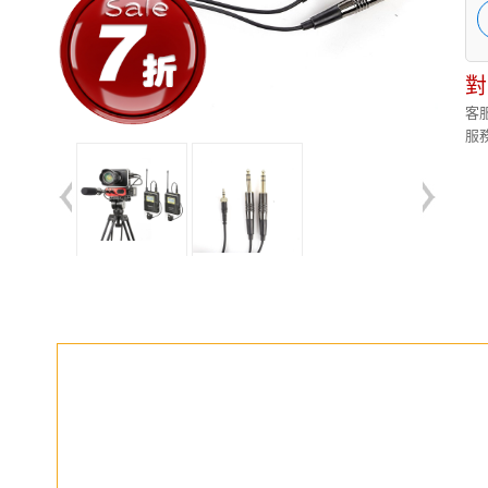
對
客服
服務