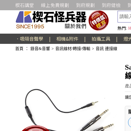
楔石講堂
線上免費規劃
到府規劃
到府健檢
熱門:
M
．吸隔音聲學
|
相機&附件
|
拍攝工具
|
燈
首頁
：
錄音&音響
>
音訊線材/轉接/傳輸
>
音訊 連接線
S
產品
讓您