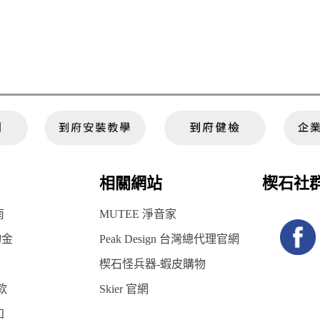
相關網站
楔石社
南
MUTEE 淨音家
物金
Peak Design 台灣總代理官網
楔石怪兵器-蝦皮購物
款
Skier 官網
知