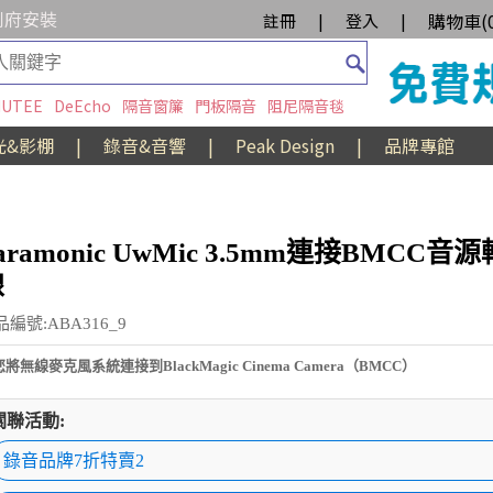
到府安裝
購物車(
註冊
|
登入
|
UTEE
DeEcho
隔音窗簾
門板隔音
阻尼隔音毯
光&影棚
|
錄音&音響
|
Peak Design
|
品牌專館
aramonic UwMic 3.5mm連接BMCC音
線
編號:ABA316_9
將無線麥克風系統連接到BlackMagic Cinema Camera（BMCC）
關聯活動:
錄音品牌7折特賣2