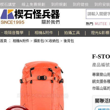
楔石講堂
線上免費規劃
到府規劃
到府健檢
到府安裝
熱門:
MUTEE
．吸隔音聲學
|
相機&附件
|
拍攝工具
|
燈光&影棚
首頁
：
相機&附件
>
攝影包/3C收納包
>
後背包
F-ST
產品編號:
專業登山
統支援各
市區山區的
關聯活