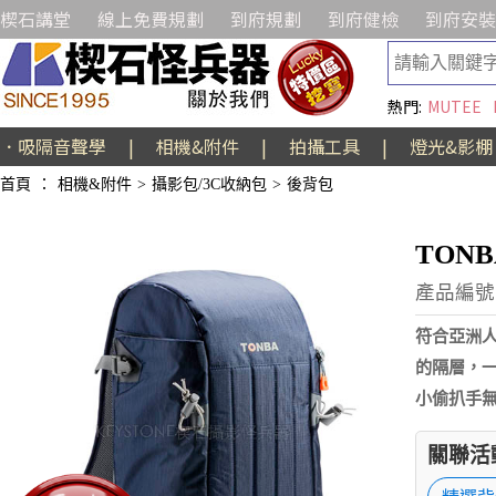
楔石講堂
線上免費規劃
到府規劃
到府健檢
到府安裝
熱門:
MUTEE
．吸隔音聲學
|
相機&附件
|
拍攝工具
|
燈光&影棚
首頁
：
相機&附件
>
攝影包/3C收納包
>
後背包
TONB
產品編號:
符合亞洲人
的隔層，
小偷扒手
關聯活