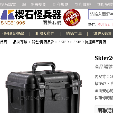
楔石講堂
線上免費規劃
到府規劃
到府健檢
到府安裝
熱門:
MUTEE
．吸隔音聲學
|
相機&附件
|
拍攝工具
|
燈光&影棚
首頁
：
品牌專館
>
背包/提箱品牌
>
SKIER
>
SKIER 抗撞氣密提箱
Skie
產品編號:
內尺寸：26
級IP67
全面安心
保護你的
關聯活