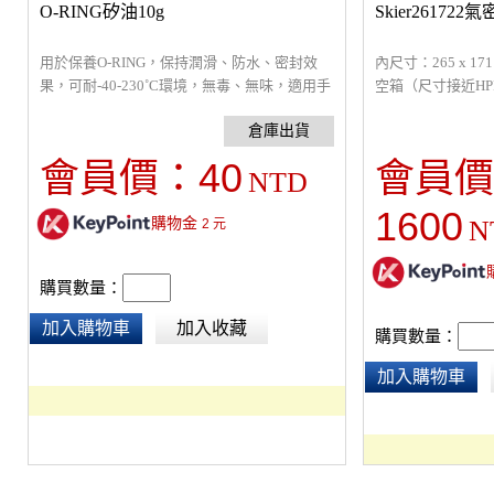
O-RING矽油10g
Skier26172
用於保養O-RING，保持潤滑、防水、密封效
內尺寸：265 x 1
果，可耐-40-230˚C環境，無毒、無味，適用手
空箱（尺寸接近HPR
機潛水殼、DSLR潛水設備、防水照明、氣密
IP67，自動壓力
箱...等有O-RING設備。
一起上山下海的好
護，是提箱也是防
40
會員價：
會員價
NTD
格，在嚴酷的環境
惡劣環境地形及撞
1600
購物金
N
2
元
型設備※
購買數量：
加入購物車
加入收藏
購買數量：
加入購物車