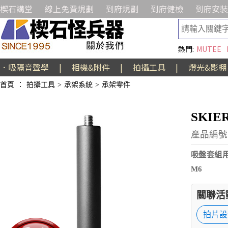
楔石講堂
線上免費規劃
到府規劃
到府健檢
到府安裝
熱門:
MUTEE
．吸隔音聲學
|
相機&附件
|
拍攝工具
|
燈光&影棚
首頁
：
拍攝工具
>
承架系統
>
承架零件
SKIE
產品編號:
吸盤套組用
M6
關聯活
拍片設