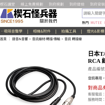
楔石講堂
線上免費規劃
到府規劃
到府健檢
到府安裝
熱門:
MUTEE
．吸隔音聲學
|
相機&附件
|
拍攝工具
|
燈光&影棚
首頁
：
錄音&音響
>
音訊線材/轉接/傳輸
>
音訊 轉接線
日本TA
RCA 
產品編號:
音訊專用，
對商品
客服電話：(02
服務時間：週