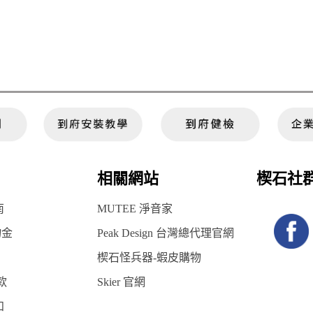
相關網站
楔石社
南
MUTEE 淨音家
物金
Peak Design 台灣總代理官網
楔石怪兵器-蝦皮購物
款
Skier 官網
知