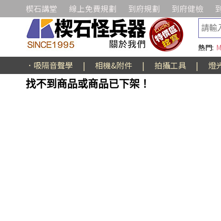
楔石講堂
線上免費規劃
到府規劃
到府健檢
熱門:
M
．吸隔音聲學
|
相機&附件
|
拍攝工具
|
燈
找不到商品或商品已下架！