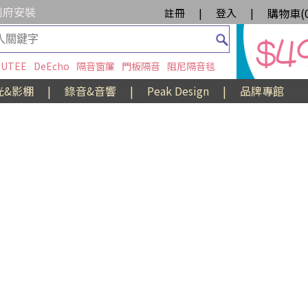
到府安裝
購物車(
註冊
|
登入
|
UTEE
DeEcho
隔音窗簾
門板隔音
阻尼隔音毯
光&影棚
|
錄音&音響
|
Peak Design
|
品牌專館