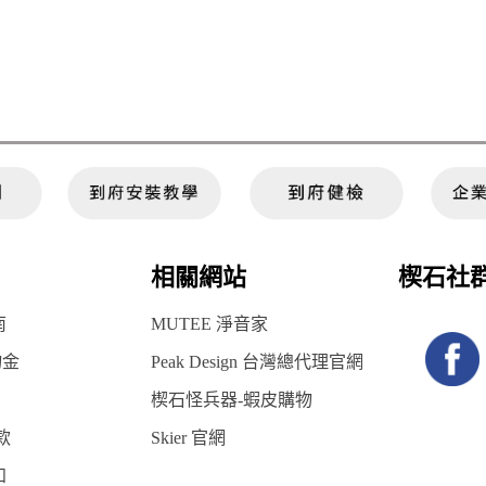
相關網站
楔石社
南
MUTEE 淨音家
物金
Peak Design 台灣總代理官網
楔石怪兵器-蝦皮購物
款
Skier 官網
知