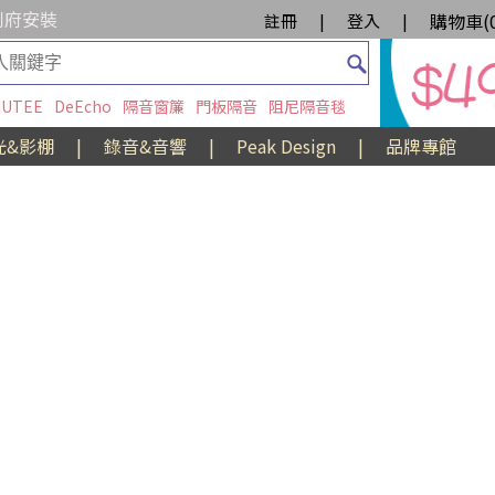
到府安裝
購物車(
註冊
|
登入
|
UTEE
DeEcho
隔音窗簾
門板隔音
阻尼隔音毯
光&影棚
|
錄音&音響
|
Peak Design
|
品牌專館