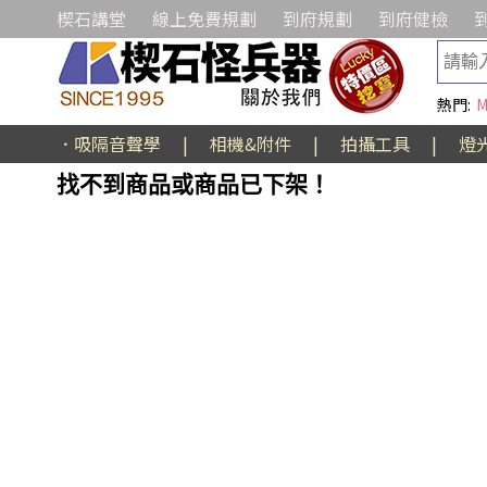
楔石講堂
線上免費規劃
到府規劃
到府健檢
熱門:
M
．吸隔音聲學
|
相機&附件
|
拍攝工具
|
燈
找不到商品或商品已下架！