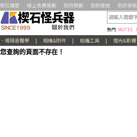
楔石講堂
線上免費規劃
到府規劃
到府健檢
到府安裝
熱門:
MUTEE
．吸隔音聲學
|
相機&附件
|
拍攝工具
|
燈光&影棚
您查詢的頁面不存在！