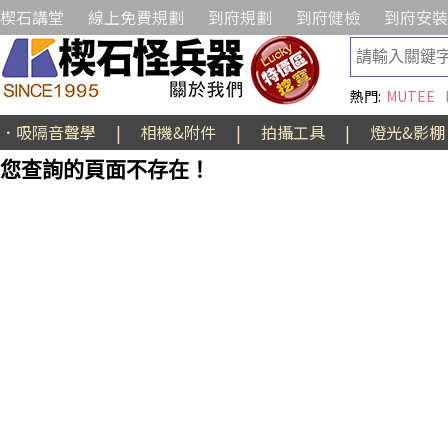
楔石講堂
線上免費規劃
到府規劃
到府健檢
到府安裝
熱門:
MUTEE
．吸隔音聲學
|
相機&附件
|
拍攝工具
|
燈光&影棚
您查詢的頁面不存在！