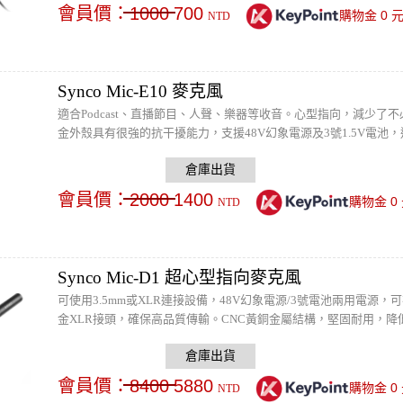
會員價：
1000
700
0
購物金
NTD
Synco Mic-E10 麥克風
適合Podcast、直播節目、人聲、樂器等收音。心型指向，減少
金外殼具有很強的抗干擾能力，支援48V幻象電源及3號1.5V電
會員價：
2000
1400
0
購物金
NTD
Synco Mic-D1 超心型指向麥克風
可使用3.5mm或XLR連接設備，48V幻象電源/3號電池兩用電源
金XLR接頭，確保高品質傳輸。CNC黃銅金屬結構，堅固耐用，降
頻降至最低，戶外錄音的理想選擇！
會員價：
8400
5880
0
購物金
NTD