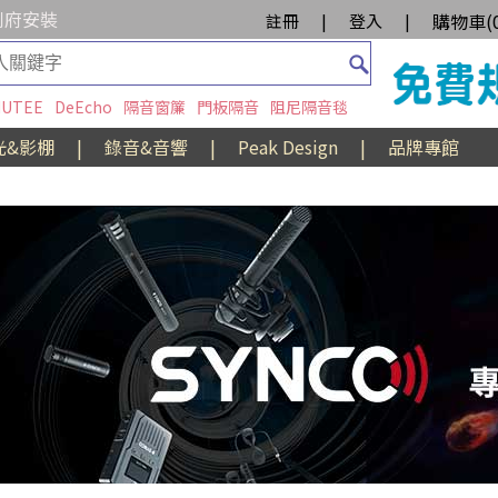
到府安裝
購物車(
註冊
|
登入
|
UTEE
DeEcho
隔音窗簾
門板隔音
阻尼隔音毯
光&影棚
|
錄音&音響
|
Peak Design
|
品牌專館