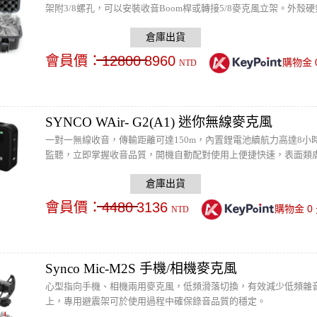
架附3/8螺孔，可以安裝收音Boom桿或轉接5/8麥克風立架。外
心帶。不論在電影、廣告製作、會議、採訪、舞台、活動等，讓您
會員價：
12800
8960
購物金
NTD
SYNCO WAir- G2(A1) 迷你無線麥克風
一對一無線收音，傳輸距離可達150m，內置鋰電池續航力高達8小時，
監聽，立即掌握收音品質，開機自動配對使用上便捷快速，表面類膚
會員價：
4480
3136
0
購物金
NTD
Synco Mic-M2S 手機/相機麥克風
心型指向手機、相機兩用麥克風，低頻滑落切換，有效減少低頻雜音
上，專用避震架可於使用過程中確保錄音品質的穩定。