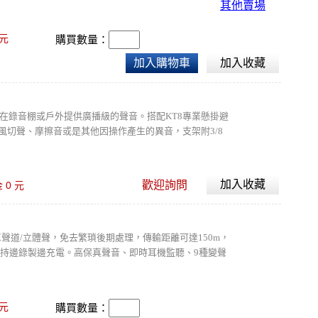
其他賣場
元
購買數量：
加入購物車
加入收藏
，可在錄音棚或戶外提供廣播級的聲音。搭配KT8專業懸掛避
風切聲、摩擦音或是其他因操作產生的異音，支架附3/8
加入收藏
歡迎詢問
0
金
元
錄製單聲道/立體聲，免去繁瑣後期處理，傳輸距離可達150m，
持邊錄製邊充電。高保真聲音、即時耳機監聽、9種變聲
播高品質，表面類膚材質耐磨不沾指紋。
元
購買數量：