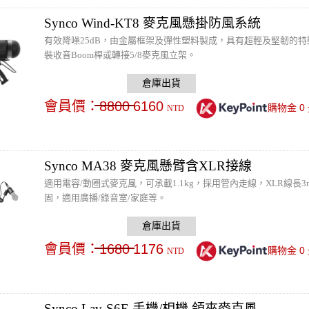
Synco Wind-KT8 麥克風懸掛防風系統
有效降噪25dB，由金屬框架及彈性塑料製成，具有超輕及堅韌的特點，
裝收音Boom桿或轉接5/8麥克風立架。
會員價：
8800
6160
0
購物金
NTD
Synco MA38 麥克風懸臂含XLR接線
適用電容/動圈式麥克風，可承載1.1kg，採用管內走線，XLR線
固，適用廣播/錄音室/家庭等。
會員價：
1680
1176
0
購物金
NTD
Synco Lav-S6E 手機/相機 領夾麥克風