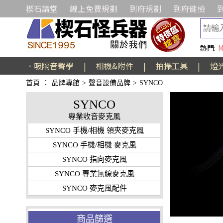
楔石講堂
線上免費規劃
到府規劃
到府健檢
熱門:
M
．吸隔音聲學
|
相機&附件
|
拍攝工具
|
燈
首頁
：
品牌專館
>
聲音設備品牌
>
SYNCO
SYNCO
專業收音麥克風
SYNCO 手機/相機 領夾麥克風
SYNCO 手機/相機 麥克風
SYNCO 指向麥克風
SYNCO 專業無線麥克風
SYNCO 麥克風配件
商品篩選