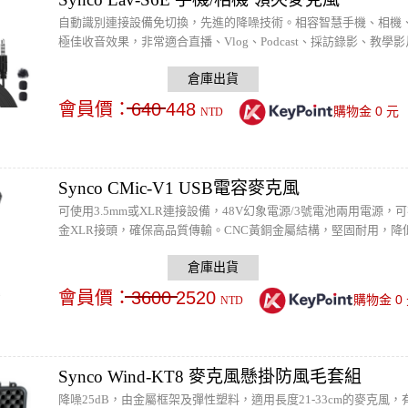
自動識別連接設備免切換，先進的降噪技術。相容智慧手機、相機
極佳收音效果，非常適合直播、Vlog、Podcast、採訪錄影、教學
會員價：
640
448
0
購物金
元
NTD
Synco CMic-V1 USB電容麥克風
可使用3.5mm或XLR連接設備，48V幻象電源/3號電池兩用電源
金XLR接頭，確保高品質傳輸。CNC黃銅金屬結構，堅固耐用，降
頻降至最低，戶外錄音的理想選擇！附桌上三腳架、防風罩、USB線及
會員價：
3600
2520
0
購物金
NTD
Synco Wind-KT8 麥克風懸掛防風毛套組
降噪25dB，由金屬框架及彈性塑料，適用長度21-33cm的麥克