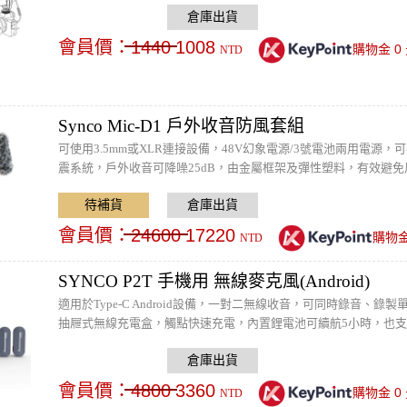
會員價：
1440
1008
0
購物金
NTD
Synco Mic-D1 戶外收音防風套組
可使用3.5mm或XLR連接設備，48V幻象電源/3號電池兩用電源
震系統，戶外收音可降噪25dB，由金屬框架及彈性塑料，有效避免
螺孔，可以安裝收音Boom桿或轉接5/8麥克風立架。
會員價：
24600
17220
購物
NTD
SYNCO P2T 手機用 無線麥克風(Android)
適用於Type-C Android設備，一對二無線收音，可同時錄音、
抽屜式無線充電盒，觸點快速充電，內置鋰電池可續航5小時，也支
特效及智慧降噪晶片，豐富錄影內容，大幅降低背景雜音，維持直
會員價：
4800
3360
0
購物金
NTD