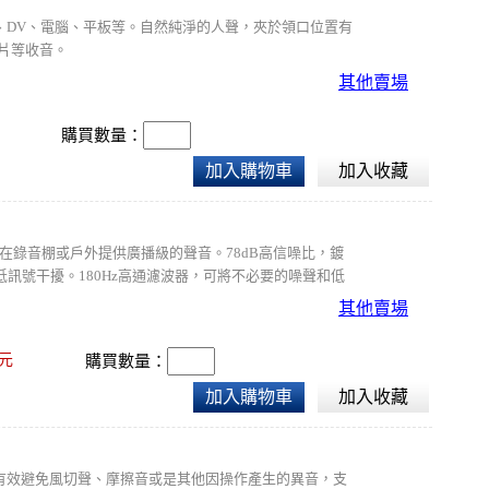
、DV、電腦、平板等。自然純淨的人聲，夾於領口位置有
影片等收音。
其他賣場
購買數量：
加入購物車
加入收藏
，可在錄音棚或戶外提供廣播級的聲音。78dB高信噪比，鍍
低訊號干擾。180Hz高通濾波器，可將不必要的噪聲和低
1.5mOTG線
其他賣場
元
購買數量：
加入購物車
加入收藏
風，有效避免風切聲、摩擦音或是其他因操作產生的異音，支