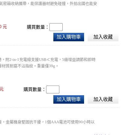
殼硬氣密箱收納攜帶，能保護器材避免碰撞，外拍出國也能安
都保有高品質的收音。
0
元
購買數量：
加入購物車
加入收藏
附2-in-1充電線支援USB-C充電，5級增益調節和即時
材質耐磨不沾指紋。重量僅39g。
元
購買數量：
加入購物車
加入收藏
，金屬機身堅固抗干擾，1個AAA電池可使用90小時以