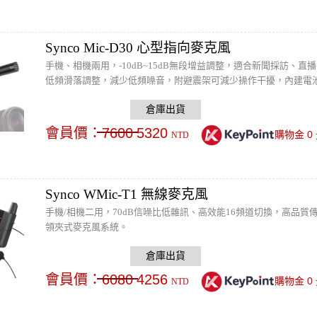
Synco Mic-D30 心型指向麥克風
手機、相機兩用，-10dB~15dB無段增益調整，適合新聞採訪、直播
低頻滑落調整，減少低頻噪音，附避震架可減少操作干擾，內建電池使
會員價：
7600
5320
0
購物金
NTD
Synco WMic-T1 無線麥克風
手機/相機二用，70dB信噪比低雜訊、高效能16頻道切換，高品
領夾式麥克風系統。
會員價：
6080
4256
0
購物金
NTD