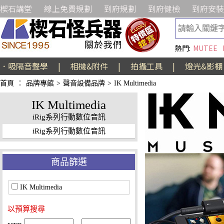
楔石講堂
線上免費規劃
到府規劃
到府健檢
到府安裝
熱門:
MUTEE
．吸隔音聲學
|
相機&附件
|
拍攝工具
|
燈光&影棚
首頁
：
品牌專館
>
聲音設備品牌
>
IK Multimedia
IK Multimedia
iRig系列行動數位音訊
iRig系列行動數位音訊
商品篩選
IK Multimedia
以預算搜尋