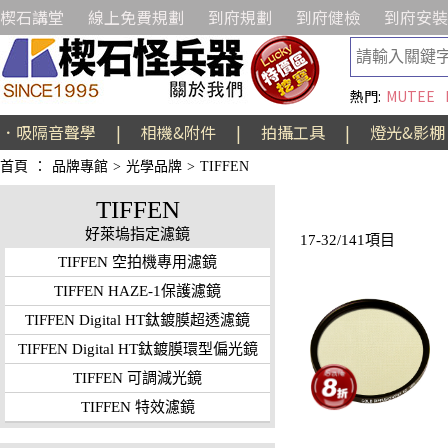
楔石講堂
線上免費規劃
到府規劃
到府健檢
到府安裝
熱門:
MUTEE
．吸隔音聲學
|
相機&附件
|
拍攝工具
|
燈光&影棚
首頁
：
品牌專館
>
光學品牌
>
TIFFEN
TIFFEN
好萊塢指定濾鏡
17-32/141項目
TIFFEN 空拍機專用濾鏡
TIFFEN HAZE-1保護濾鏡
TIFFEN Digital HT鈦鍍膜超透濾鏡
TIFFEN Digital HT鈦鍍膜環型偏光鏡
TIFFEN 可調減光鏡
TIFFEN 特效濾鏡