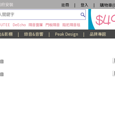
到府安裝
購物車(
註冊
|
登入
|
UTEE
DeEcho
隔音窗簾
門板隔音
阻尼隔音毯
光&影棚
|
錄音&音響
|
Peak Design
|
品牌專館
項目
項目