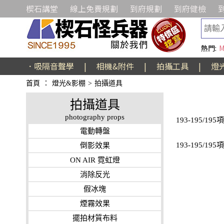
楔石講堂
線上免費規劃
到府規劃
到府健檢
熱門:
M
．吸隔音聲學
|
相機&附件
|
拍攝工具
|
燈
首頁
：
燈光&影棚
>
拍攝道具
拍攝道具
photography props
193-195/195
電動轉盤
193-195/195
倒影效果
ON AIR 霓虹燈
消除反光
假冰塊
煙霧效果
擺拍材質布料