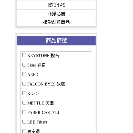
擺拍小物
商攝必備
攝影創意商品
商品篩選
KEYSTONE 楔石
Skier 速奇
AEFD
FALCON EYES 銳鷹
KUPO
METTLE 美圖
FABER-CASTELL
LEE Filters
勝安得