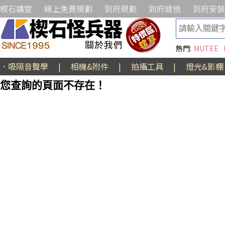
楔石講堂
線上免費規劃
到府規劃
到府健檢
到府安裝
熱門:
MUTEE
．吸隔音聲學
|
相機&附件
|
拍攝工具
|
燈光&影棚
您查詢的頁面不存在！