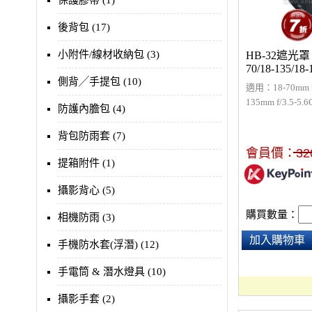
保護膠帶 (1)
後背包 (17)
小附件/線材收納包 (3)
HB-32遮光罩 f
70/18-135/18-1
側背╱手提包 (10)
適用：18-70mm f/3
135mm f/3.5-5
防護內膽包 (4)
Nikon HB-32
背包防雨套 (7)
會員價：
32
提箱附件 (1)
攝影背心 (5)
購買數量：
相機防雨 (3)
加入購物車
手機防水套(浮潛) (12)
手電筒 & 潛水燈具 (10)
攝影手套 (2)