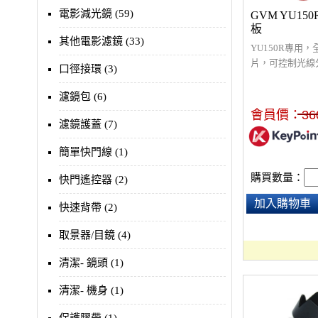
電影減光鏡 (59)
GVM YU15
板
其他電影濾鏡 (33)
YU150R專用
片，可控制光線
口徑接環 (3)
鬆安裝/拆卸。
播、節目燈光調
濾鏡包 (6)
會員價：
36
濾鏡護蓋 (7)
簡單快門線 (1)
購買數量：
快門遙控器 (2)
加入購物車
快速背帶 (2)
取景器/目鏡 (4)
清潔- 鏡頭 (1)
清潔- 機身 (1)