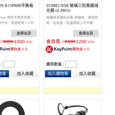
ON R15P80B平衡板
ZOMEI ND8 玻璃三防熏膜減
光鏡 (Z-PRO)
on 15mm 桿式平衡支架是一
拍攝溪流瀑布必備! 無偏色、穩定耐
平台，底部配有 1/4 吋
用，在高溫、低溫環境上圴不變
 吋三腳架安裝螺紋。頂部平
型，100*100mm，適用：拍攝溪流
/4 英吋相機螺絲和兩個橡
瀑布、降低快門速度的攝影、晨昏
以更好地支撐相機。桿孔
大景必備。
：
3000
1500
會員價：
2400
1200
NTD
NTD
5 毫米，間距為業界標準
購物金
購物金
0
元
0
元
。只需一個槓桿即可擰緊兩
：
購買數量：
物車
加入收藏
加入購物車
加入收藏