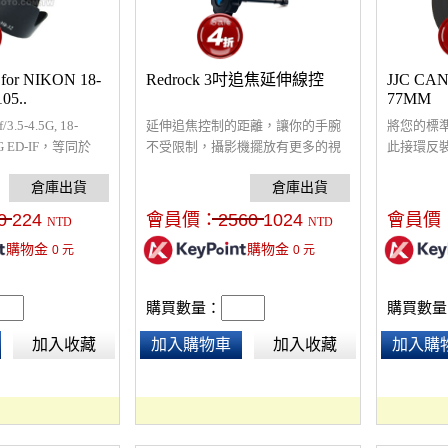
or NIKON 18-
Redrock 3吋追焦延伸線控
JJC C
05..
77MM
.5-4.5G, 18-
延伸追焦控制的距離，讓你的手腕
將您的標
.6G ED-IF，等同於
不受限制，攝影機擺放有更多的視
此接環反
角選擇。
倍數近攝
0
224
會員價：
2560
1024
會員價
NTD
NTD
購物金
購物金
0
元
0
元
購買數量：
購買數量
加入收藏
加入購物車
加入收藏
加入購