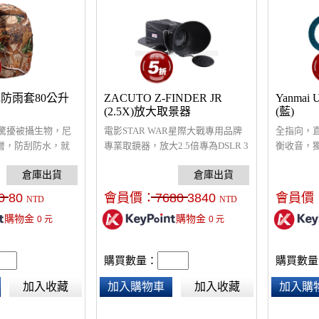
防雨套80公升
ZACUTO Z-FINDER JR
Yanma
(2.5X)放大取景器
(藍)
驚擾被攝生物，尼
電影STAR WAR星際大戰專用品牌
全指向，
塗層，防刮防水，就
專業取鏡器，放大2.5倍專為DSLR 3
衡收音，獨
盆大雨、登山遇雨
吋液晶螢幕取景使用， 畫面清晰方
燈，內置
髒汙，包包依然乾
便對焦，舒適眼罩設計避免印痕。
聽功能，
銀色，若須醒目易
附有鏡頭蓋保護
從而提高音質
0
80
會員價：
7680
3840
會員價
NTD
NTD
包覆。
購物金
購物金
0
元
0
元
購買數量：
購買數量
加入收藏
加入購物車
加入收藏
加入購