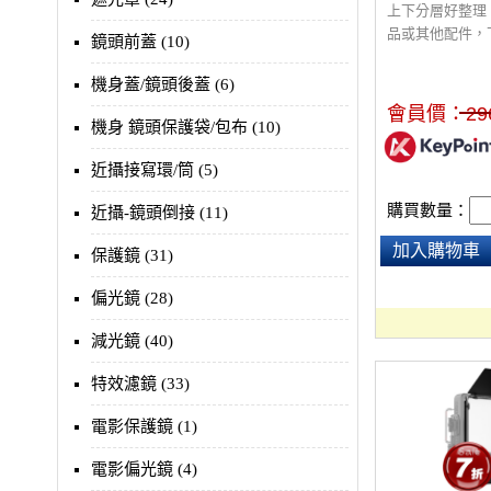
上下分層好整理
品或其他配件，
鏡頭前蓋 (10)
鏡一閃，隔層可
包多個用途，排
機身蓋/鏡頭後蓋 (6)
長的鏡頭或是放
會員價：
29
容量用到哪扣到
機身 鏡頭保護袋/包布 (10)
近攝接寫環/筒 (5)
購買數量：
近攝-鏡頭倒接 (11)
加入購物車
保護鏡 (31)
偏光鏡 (28)
減光鏡 (40)
特效濾鏡 (33)
電影保護鏡 (1)
電影偏光鏡 (4)