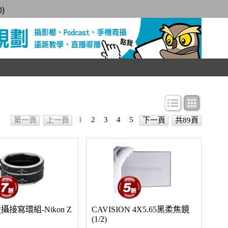
0
)
條目顯示
圖文顯
1
2
3
4
5
第一頁
上一頁
下一頁
共89頁
近攝接寫環組-Nikon Z
CAVISION 4X5.65黑柔焦鏡
(1/2)