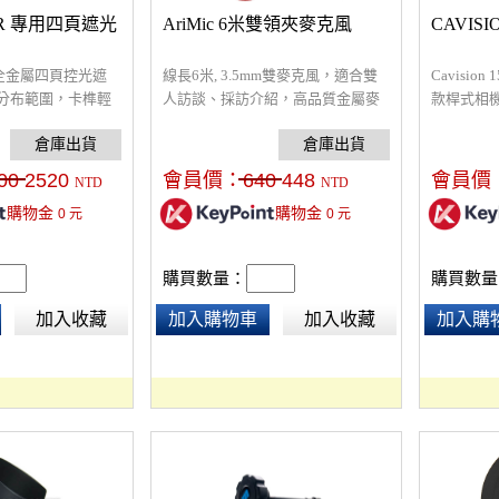
0R 專用四頁遮光
AriMic 6米雙領夾麥克風
CAVISI
，全金屬四頁控光遮
線長6米, 3.5mm雙麥克風，適合雙
Cavisi
分布範圍，卡榫輕
人訪談、採訪介紹，高品質金屬麥
款桿式相機
適用於人物攝影、直
克風，有效降低電流訊號所產生訊
和 3/8
整。
號干擾，可於使用過程中確保錄音
台配有 1
環境的穩定。
膠墊，可
00
2520
會員價：
640
448
會員價
NTD
NTD
直徑為 1
購物金
購物金
0
元
0
元
60 毫米
個孔。
購買數量：
購買數量
加入收藏
加入購物車
加入收藏
加入購