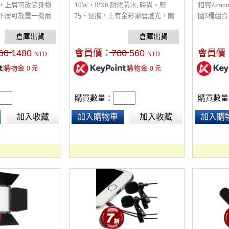
，上層可放隨身物
10W，IPX6 耐候防水, 時尚、輕
相容Z-m
下層可放置一機兩
巧、便攜，上有全彩漸層燈光，隨
圈3種組
單獨取出，一個背
著音樂變化，營造舒適氛圍， 輕巧
用，適用
扣式設計，可裝較
便攜、雙低頻被動振膜，音域寬
調整光圈
置衣物等等，背包
廣。可TWS雙喇叭串聯，成為立體
部無光學
60
1480
會員價：
700
560
會員價
NTD
NTD
哪
音響，效果加倍。採USB充電， 內
計算方法
購物金
購物金
0
元
0
元
置鋰電池可使用2-4小時。尺寸：
+鏡頭焦長
98*98*138mm。搭配混響麥克風可
成為K歌音響。
購買數量：
購買數量
加入收藏
加入購物車
加入收藏
加入購