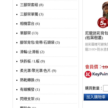
三腳架套組 (8)
三腳架單獨 (3)
相機雲台 (6)
單腳架 (13)
尼龍迷彩背包
(枯葉樹叢)
腳架背包/背帶/石頭袋 (3)
迷彩圖樣可避免
龍210D+防水
滑輪/止滑板 (2)
算遇到突然的傾
或是平時的空氣
快拆板 / L板 (9)
爽亮麗，內側為
會員價：
16
被看見時可反面
柔光罩/聚光罩/色片 (9)
熱靴轉換 (9)
購買數量：
有線觸發 (1)
加入購物車
閃燈支架 (6)