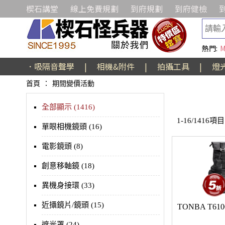
楔石講堂
線上免費規劃
到府規劃
到府健檢
熱門:
M
．吸隔音聲學
|
相機&附件
|
拍攝工具
|
燈
首頁
：
期間變價活動
全部顯示 (1416)
1-16/1416項目
單眼相機鏡頭 (16)
電影鏡頭 (8)
創意移軸鏡 (18)
異機身接環 (33)
近攝鏡片/鏡頭 (15)
TONBA T6
遮光罩 (24)