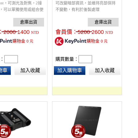
ount，可測光及對焦，2接
可改變暗部資訊，並維持亮部保持
合，可以單獨使用或組合使
不變動，有利於後製處理
於微距拍攝。金屬接點可
、對焦和測光，接寫環內
透鏡，不改變畫質。(倍率
：
2000
1400
會員價：
5200
2600
NTD
NTD
：放大倍率=接寫環焦長
購物金
購物金
0
元
0
元
/鏡頭焦)
：
購買數量：
物車
加入收藏
加入購物車
加入收藏