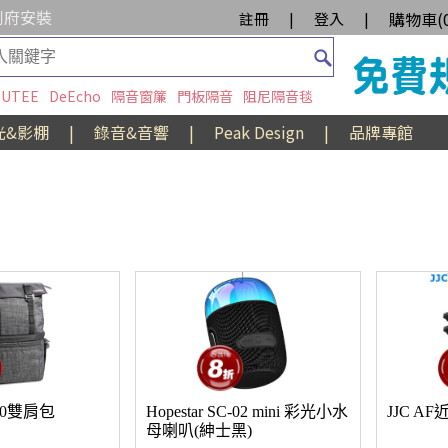
到府安裝
購物車(
註冊
|
登入
|
UTEE
DeEcho
隔音窗簾
門板隔音
阻尼隔音毯
光&影棚
|
錄音&音響
|
Peak Design
|
品牌專館
100雙肩包
Hopestar SC-02 mini 彩光小水
JJC AF
母喇叭(紳士黑)