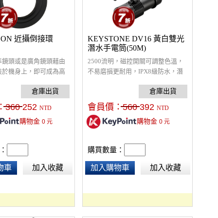
ANON 近攝倒接環
KEYSTONE DV16 黃白雙光
潛水手電筒(50M)
準鏡頭或是廣角鏡頭藉由
2500流明，磁控開關可調整色溫，
裝於機身上，即可成為高
不易磨損更耐用，IPX8級防水，潛
鏡頭。
水可達50-80米，全金屬材質堅固耐
用，工作遇到暴雨也不怕。
：
360
252
會員價：
560
392
NTD
NTD
購物金
購物金
0
元
0
元
：
購買數量：
物車
加入收藏
加入購物車
加入收藏