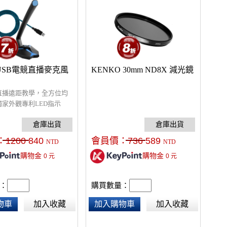
i USB電競直播麥克風
KENKO 30mm ND8X 減光鏡
直播遠距教學，全方位均
家外觀專利LED指示
耳機音頻輸出孔，具有監
可調節麥克風收音角度，
，尺寸:13x6.4x28cm
：
1200
840
會員價：
736
589
NTD
NTD
購物金
購物金
0
元
0
元
：
購買數量：
物車
加入收藏
加入購物車
加入收藏