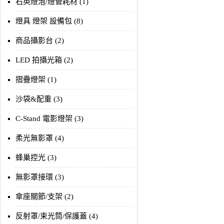
石英燈泡/燈管耗材 (1)
燈具 燈架 設備包 (8)
商品攝影台 (2)
LED 拍攝光箱 (2)
摺疊燈架 (1)
沙袋&配重 (3)
C-Stand 電影燈架 (3)
柔光無影罩 (4)
蜂巢控光 (3)
無影罩接環 (3)
傘座關節/支架 (2)
反射罩/束光筒/保護蓋 (4)