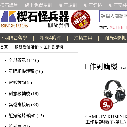
楔石講堂
線上免費規劃
到府規劃
到府健檢
到府安裝
熱門:
MUTEE
．吸隔音聲學
|
相機&附件
|
拍攝工具
|
燈光&影棚
首頁
：
期間變價活動
>
工作對講機
全部顯示 (1416)
工作對講機
1-
單眼相機鏡頭 (16)
電影鏡頭 (8)
創意移軸鏡 (18)
異機身接環 (33)
近攝鏡片/鏡頭 (15)
CAME-TV KUMINI
工作對講機(主/單耳)
遮光罩 (24)