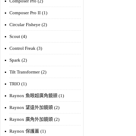
Composer Pro (2)
Composer Pro II (1)
Circular Fisheye (2)
Scout (4)
Control Freak (3)
Spark (2)
Tilt Transformer (2)
TRIO (1)
Raynox 魚眼超廣角鏡頭 (1)
Raynox 望遠外加鏡頭 (2)
Raynox 廣角外加鏡頭 (2)
Raynox 保護蓋 (1)