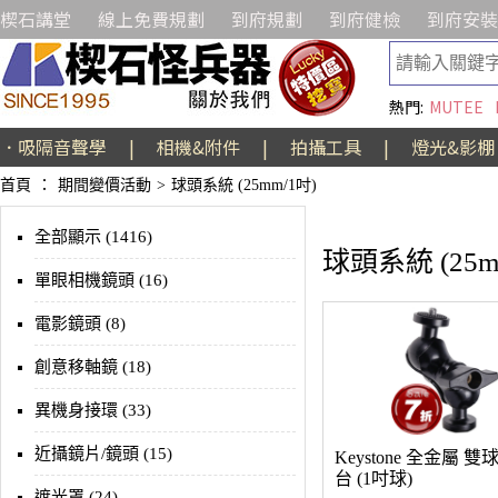
楔石講堂
線上免費規劃
到府規劃
到府健檢
到府安裝
熱門:
MUTEE
．吸隔音聲學
|
相機&附件
|
拍攝工具
|
燈光&影棚
首頁
：
期間變價活動
>
球頭系統 (25mm/1吋)
全部顯示 (1416)
球頭系統 (25m
單眼相機鏡頭 (16)
電影鏡頭 (8)
創意移軸鏡 (18)
異機身接環 (33)
近攝鏡片/鏡頭 (15)
Keystone 全金屬 
台 (1吋球)
遮光罩 (24)