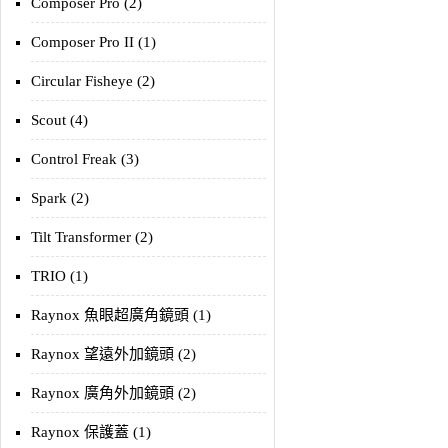
Composer Pro (2)
Composer Pro II (1)
Circular Fisheye (2)
Scout (4)
Control Freak (3)
Spark (2)
Tilt Transformer (2)
TRIO (1)
Raynox 魚眼超廣角鏡頭 (1)
Raynox 望遠外加鏡頭 (2)
Raynox 廣角外加鏡頭 (2)
Raynox 保護蓋 (1)