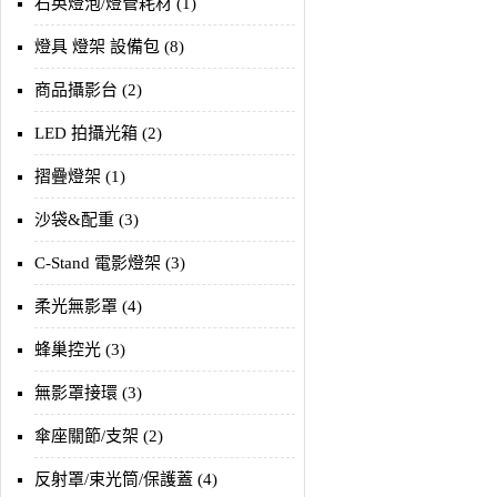
石英燈泡/燈管耗材 (1)
燈具 燈架 設備包 (8)
商品攝影台 (2)
LED 拍攝光箱 (2)
摺疊燈架 (1)
沙袋&配重 (3)
C-Stand 電影燈架 (3)
柔光無影罩 (4)
蜂巢控光 (3)
無影罩接環 (3)
傘座關節/支架 (2)
反射罩/束光筒/保護蓋 (4)