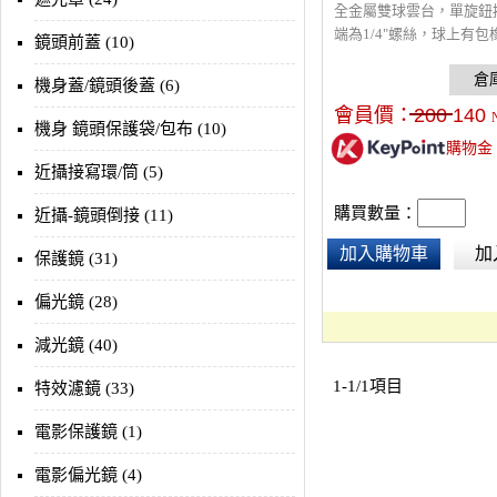
全金屬雙球雲台，單旋鈕
端為1/4"螺絲，球上有包
鏡頭前蓋 (10)
滑，增加其穩定度。
機身蓋/鏡頭後蓋 (6)
會員價：
200
140
機身 鏡頭保護袋/包布 (10)
購物金
近攝接寫環/筒 (5)
購買數量：
近攝-鏡頭倒接 (11)
加入購物車
加
保護鏡 (31)
偏光鏡 (28)
減光鏡 (40)
1-1/1項目
特效濾鏡 (33)
電影保護鏡 (1)
電影偏光鏡 (4)