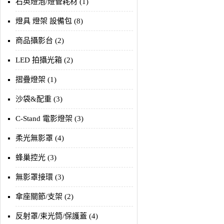
石英燈泡/燈管耗材 (1)
燈具 燈架 設備包 (8)
商品攝影台 (2)
LED 拍攝光箱 (2)
摺疊燈架 (1)
沙袋&配重 (3)
C-Stand 電影燈架 (3)
柔光無影罩 (4)
蜂巢控光 (3)
無影罩接環 (3)
傘座關節/支架 (2)
反射罩/束光筒/保護蓋 (4)