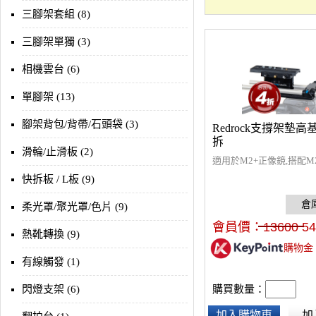
三腳架套組 (8)
三腳架單獨 (3)
相機雲台 (6)
單腳架 (13)
腳架背包/背帶/石頭袋 (3)
Redrock支撐架墊
拆
滑輪/止滑板 (2)
適用於M2+正像鏡,搭配M
快拆板 / L板 (9)
柔光罩/聚光罩/色片 (9)
會員價：
13600
54
熱靴轉換 (9)
購物金
有線觸發 (1)
購買數量：
閃燈支架 (6)
加入購物車
加