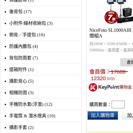
保護膠帶 (1)
後背包 (17)
小附件/線材收納包 (3)
NiceFoto SL1000AI
側背╱手提包 (10)
燈組A
共100W，3200-6500K， 
防護內膽包 (4)
10000lm，高亮度、高
可調。背光LCD螢幕，靜
背包防雨套 (7)
扇和鋁合金外殼，表現出
性能。為影視製作、訪談
提箱附件 (1)
會員價：
17600
穩定高亮度的光源。與LE
12320
NTD
攝影背心 (5)
CN-516配合使用，可以
購物金
光的設定。
相機防雨 (3)
手機防水套(浮潛) (12)
購買數量：
加入購物車
加
手電筒 & 潛水燈具 (10)
攝影手套 (2)