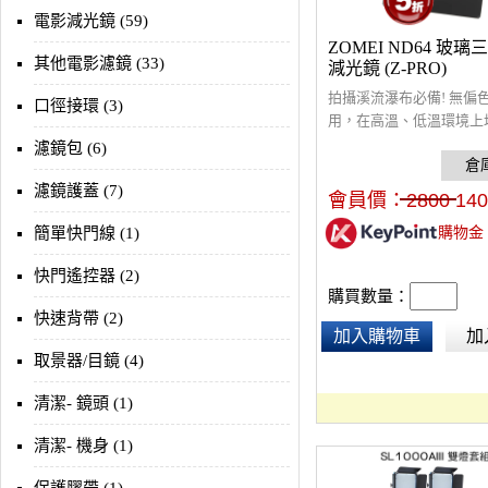
電影減光鏡 (59)
ZOMEI ND64 玻
其他電影濾鏡 (33)
減光鏡 (Z-PRO)
拍攝溪流瀑布必備! 無偏
口徑接環 (3)
用，在高溫、低溫環境上
型，100*100mm，適用
濾鏡包 (6)
瀑布、降低快門速度的攝
大景必備。
濾鏡護蓋 (7)
會員價：
2800
140
簡單快門線 (1)
購物金
快門遙控器 (2)
購買數量：
快速背帶 (2)
加入購物車
加
取景器/目鏡 (4)
清潔- 鏡頭 (1)
清潔- 機身 (1)