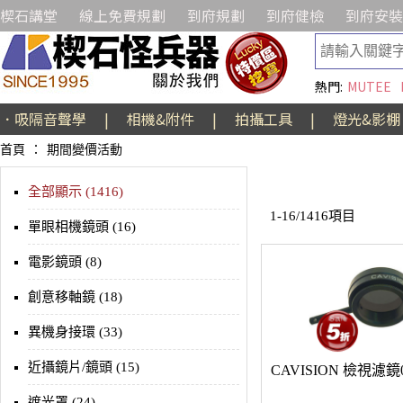
楔石講堂
線上免費規劃
到府規劃
到府健檢
到府安裝
熱門:
MUTEE
．吸隔音聲學
|
相機&附件
|
拍攝工具
|
燈光&影棚
首頁
：
期間變價活動
全部顯示 (1416)
1-16/1416項目
單眼相機鏡頭 (16)
電影鏡頭 (8)
創意移軸鏡 (18)
異機身接環 (33)
近攝鏡片/鏡頭 (15)
CAVISION 檢視濾鏡0
遮光罩 (24)