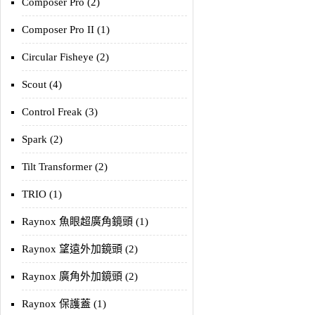
Composer Pro (2)
Composer Pro II (1)
Circular Fisheye (2)
Scout (4)
Control Freak (3)
Spark (2)
Tilt Transformer (2)
TRIO (1)
Raynox 魚眼超廣角鏡頭 (1)
Raynox 望遠外加鏡頭 (2)
Raynox 廣角外加鏡頭 (2)
Raynox 保護蓋 (1)