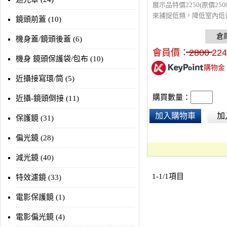
展示品特價2250(原價250
來捕捉低頻，降低室內低
鏡頭前蓋 (10)
象，通常貼於牆面和天花
在錄音或回放監聽的環境
機身蓋/鏡頭後蓋 (6)
別容易於空間中迴盪產生
會員價：
2800
224
音，而控制低頻率聲音比
機身 鏡頭保護袋/包布 (10)
購物金
或高頻率聲音困難。高密
近攝接寫環/筒 (5)
綿，安裝簡便，可以直接
角，使用噴膠或透過輔助
購買數量：
近攝-鏡頭倒接 (11)
件進行掛裝。
加入購物車
加
保護鏡 (31)
偏光鏡 (28)
減光鏡 (40)
1-1/1項目
特效濾鏡 (33)
電影保護鏡 (1)
電影偏光鏡 (4)