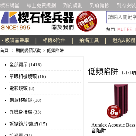
楔石講堂
線上免費規劃
到府規劃
到府健檢
到府安裝
熱門:
MUTEE
．吸隔音聲學
|
相機&附件
|
拍攝工具
|
燈光&影棚
首頁
：
期間變價活動
>
低頻陷阱
全部顯示 (1416)
低頻陷阱
1-1/1
單眼相機鏡頭 (16)
電影鏡頭 (8)
創意移軸鏡 (18)
異機身接環 (33)
近攝鏡片/鏡頭 (15)
Auralex Acoustic Bass
音陷阱
遮光罩 (24)