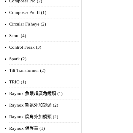
Composer Pro (2)
Composer Pro II (1)
Circular Fisheye (2)
Scout (4)
Control Freak (3)
Spark (2)
Tilt Transformer (2)
TRIO (1)
Raynox 魚眼超廣角鏡頭 (1)
Raynox 望遠外加鏡頭 (2)
Raynox 廣角外加鏡頭 (2)
Raynox 保護蓋 (1)