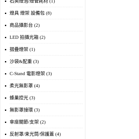
石英燈泡/燈管耗材 (1)
燈具 燈架 設備包 (8)
商品攝影台 (2)
LED 拍攝光箱 (2)
摺疊燈架 (1)
沙袋&配重 (3)
C-Stand 電影燈架 (3)
柔光無影罩 (4)
蜂巢控光 (3)
無影罩接環 (3)
傘座關節/支架 (2)
反射罩/束光筒/保護蓋 (4)