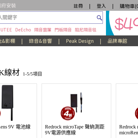
到府安裝
購物車(
註冊
|
登入
|
UTEE
DeEcho
隔音窗簾
門板隔音
阻尼隔音毯
光&影棚
|
錄音&音響
|
Peak Design
|
品牌專館
CK線材
1-5/5項目
eLens 9V 電池線
Redrock microTape 聲納測距
Redrock 
9V電源供應線
microRem