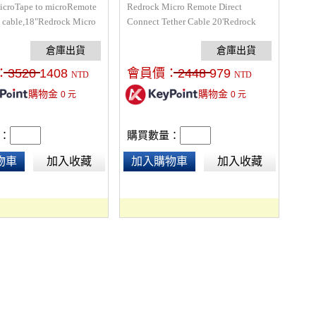
icroTape to microRemote
Redrock Micro Remote Direct
n cable,18"Redrock Micro
Connect Tether Cable 20'Redrock
用連接線，將一端連接聲納
microRemote專用延長線，接口為5
端連接Micro Remote
Pin，用來延長Redrock追焦器使用
統，便可起動Redrock
距離。
：
3520
1408
會員價：
2448
979
NTD
NTD
Tape 聲納測距儀，規格：6-
購物金
購物金
0
元
0
元
長度61cm。
：
購買數量：
物車
加入收藏
加入購物車
加入收藏