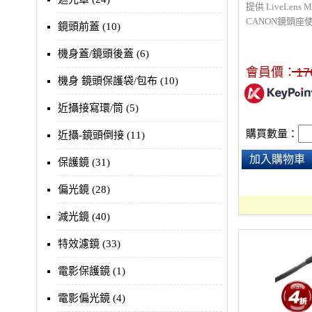
提供 LiveLens M
CANON鏡頭座
鏡頭前蓋 (10)
機身蓋/鏡頭後蓋 (6)
會員價：
17
機身 鏡頭保護袋/包布 (10)
近攝接寫環/筒 (5)
購買數量：
近攝-鏡頭倒接 (11)
加入購物車
保護鏡 (31)
偏光鏡 (28)
減光鏡 (40)
特效濾鏡 (33)
電影保護鏡 (1)
電影偏光鏡 (4)