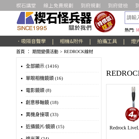
楔石講堂
線上免費規劃
到府規劃
到府健檢
熱門:
M
．吸隔音聲學
|
相機&附件
|
拍攝工具
|
燈
首頁
：
期間變價活動
>
REDROCK線材
全部顯示 (1416)
REDRO
單眼相機鏡頭 (16)
電影鏡頭 (8)
創意移軸鏡 (18)
異機身接環 (33)
近攝鏡片/鏡頭 (15)
Redrock Liv
遮光罩 (24)