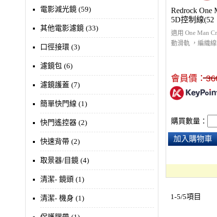
電影減光鏡 (59)
Redrock One 
5D控制線(52
其他電影濾鏡 (33)
適用 One Man C
動滑軌 ，編織
口徑接環 (3)
，可連接5DIII、
5DR，可透過專
濾鏡包 (6)
門線長為52"(132
會員價：
36
濾鏡護蓋 (7)
簡單快門線 (1)
購買數量：
快門遙控器 (2)
加入購物車
快速背帶 (2)
取景器/目鏡 (4)
清潔- 鏡頭 (1)
1-5/5項目
清潔- 機身 (1)