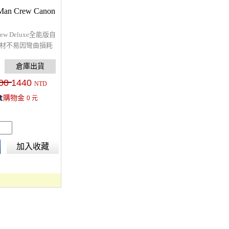
Man Crew Canon
rew Deluxe全能版自
線材不易因彎曲損耗
6D、7DII、5DS、
用 APP控制相機快
cm)。
00
1440
NTD
購物金
0
元
加入收藏