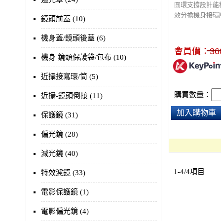
圓環支撐設計能
效分擔機身接環
鏡頭前蓋 (10)
配長鏡頭使用，
晃動。人體工學
機身蓋/鏡頭後蓋 (6)
取景更流暢，同
會員價：
36
軌與水平儀，方
機身 鏡頭保護袋/包布 (10)
近攝接寫環/筒 (5)
購買數量：
近攝-鏡頭倒接 (11)
加入購物車
保護鏡 (31)
偏光鏡 (28)
減光鏡 (40)
1-4/4項目
特效濾鏡 (33)
電影保護鏡 (1)
電影偏光鏡 (4)