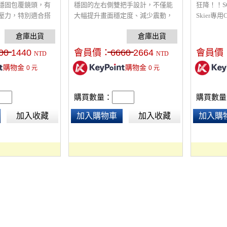
穩固包覆鏡頭，有
穩固的左右側雙把手設計，不僅能
狂降！！S
壓力，特別適合搭
大幅提升畫面穩定度、減少震動，
Skier專
確保重心平衡且不
更能有效均勻分散相機重量，確保
把提供了
的上把手讓低角度
即使在長時數的拍攝中，雙手依然
CNC削
時底部配備精密滑
能保持舒適、不易感到疲累。其具
保護性，主體
00
1440
會員價：
6660
2664
會員價
NTD
NTD
便快速微調重心。
備人體工學的頂部上把手，在低角
孔，可安裝
購物金
購物金
0
元
0
元
度取景或特殊運鏡時更為輕鬆順
燈.....
手，展現極佳的機動性。
克風(Sony
購買數量：
購買數量
加入收藏
加入購物車
加入收藏
加入購