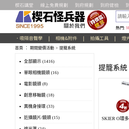
楔石講堂
線上免費規劃
到府規劃
到府健檢
熱門:
M
．吸隔音聲學
|
相機&附件
|
拍攝工具
|
燈
首頁
：
期間變價活動
>
提籠系統
全部顯示 (1416)
提籠系統
單眼相機鏡頭 (16)
電影鏡頭 (8)
創意移軸鏡 (18)
異機身接環 (33)
近攝鏡片/鏡頭 (15)
SKIER O
遮光罩 (24)