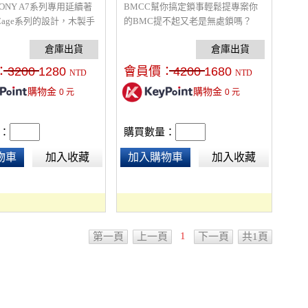
ONY A7系列專用延續著
BMCC幫你搞定鎖事輕鬆提專案你
用Cage系列的設計，木製手
的BMC提不起又老是無處鎖嗎？
溫潤的自然手感，全鋁
SKIER 了解你的苦惱，打造全新型
邊電鍍，提供您完美的相機
態Cage有別於市場上BMCC整體包
有數個1/4"及3/8"螺
覆形，採用極精簡手法打造專屬
：
3200
1280
會員價：
4200
1680
NTD
NTD
螢幕怪手、LED補光
Cage貼心設計組裝簡易擴充支援多
購物金
購物金
0
元
0
元
.等配件，熱靴座可加裝收音麥
且不受阻，底座不側滑散熱系統不
 A7,A7R,A7s均可使用)
封口SKIER BMCC是市面上最輕便
的提籠，如果你還有鎖定的困擾我
：
購買數量：
們歡迎你至賣場親身體驗它的好。
Share var a2a_config = a2a_config ||
物車
加入收藏
加入購物車
加入收藏
{}; a2a_config.linkname =
"Blackmagic Cage&a
1
第一頁
上一頁
下一頁
共1頁