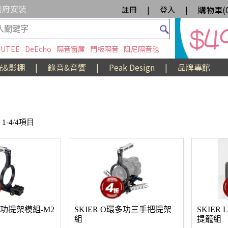
到府安裝
購物車(
註冊
|
登入
|
UTEE
DeEcho
隔音窗簾
門板隔音
阻尼隔音毯
光&影棚
|
錄音&音響
|
Peak Design
|
品牌專館
1-4/4項目
環多功提架模組-M2
SKIER O環多功三手把提架
SKIER L
組
提籠組