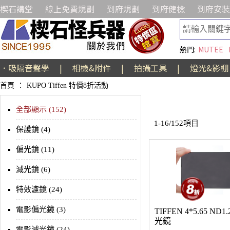
楔石講堂
線上免費規劃
到府規劃
到府健檢
到府安裝
熱門:
MUTEE
．吸隔音聲學
|
相機&附件
|
拍攝工具
|
燈光&影棚
首頁
：
KUPO Tiffen 特價8折活動
全部顯示 (152)
1-16/152項目
保護鏡 (4)
偏光鏡 (11)
減光鏡 (6)
特效濾鏡 (24)
電影偏光鏡 (3)
TIFFEN 4*5.65 ND
光鏡
電影減光鏡 (24)