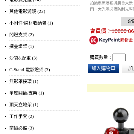
拍攝溪流瀑布與晨昏大景
門、大光圈必備防刮光學
其他電影濾鏡 (22)
小附件/線材收納包 (1)
會員價：
10800
86
閃燈支架 (2)
購物金
摺疊燈架 (1)
購買數量：
沙袋&配重 (3)
加入購物車
加
C-Stand 電影燈架 (3)
無影罩接環 (1)
傘座關節/支架 (1)
頂天立地架 (1)
工作手套 (2)
商攝必備 (3)