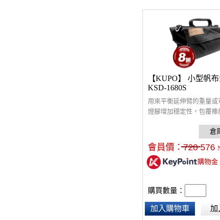
【KUPO】 小型帆
KSD-1680S
用來平衡延伸臂的重量或
燈腳增加穩定性，包覆橡
把手，省力好握 ，尺寸：30 
5cm，最大裝載重量：13.
斤。※本產品不含沙，需
會員價：
720
576
充。
購物金
購買數量：
加入購物車
加