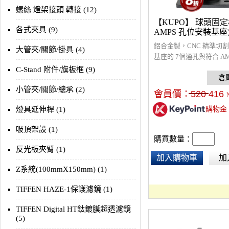
螺絲 燈架接頭 轉接 (12)
【KUPO】 球頭固定
各式夾具 (9)
AMPS 孔位安裝基座) 
鋁合金製，CNC 精準切
大管夾/關節/掛具 (4)
基座的 7個通孔與符合 AM
的器材相接，標準 Dia. 2
C-Stand 附件/旗板框 (9)
可與 KUPO 萬向關節系
接。此款為55 x 50mm 
小管夾/關節/總承 (2)
會員價：
520
416
用螺絲固定於牆面、天花
燈具延伸桿 (1)
購物金
箱上。
吸頂架設 (1)
購買數量：
反光板夾臂 (1)
加入購物車
加
Z系統(100mmX150mm) (1)
TIFFEN HAZE-1保護濾鏡 (1)
TIFFEN Digital HT鈦鍍膜超透濾鏡
(5)