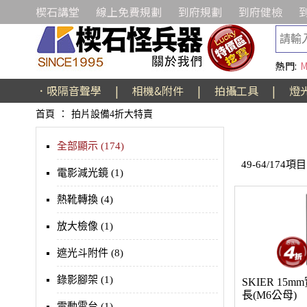
楔石講堂
線上免費規劃
到府規劃
到府健檢
熱門:
M
．吸隔音聲學
|
相機&附件
|
拍攝工具
|
燈
首頁
：
拍片設備4折大特賣
全部顯示 (174)
49-64/174項目
電影減光鏡 (1)
熱靴轉換 (4)
放大檢像 (1)
遮光斗附件 (8)
錄影腳架 (1)
SKIER 15
長(M6公母)
電動雲台 (1)