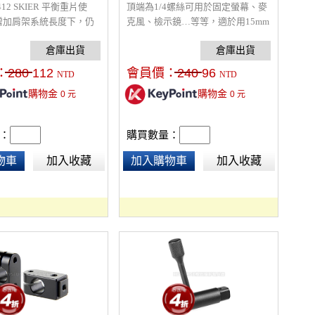
412 SKIER 平衡重片使
頂端為1/4螺絲可用於固定螢幕、麥
增加肩架系統長度下，仍
克風、檢示鏡…等等，適於用15mm
重片，調整前後配重。
管夾夾座
：
280
112
會員價：
240
96
NTD
NTD
購物金
購物金
0
元
0
元
：
購買數量：
物車
加入收藏
加入購物車
加入收藏