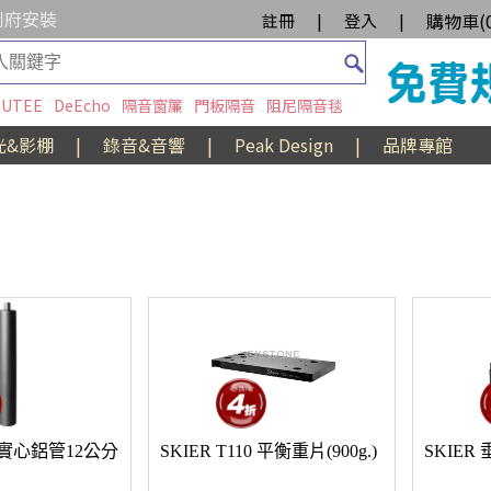
到府安裝
購物車(
註冊
|
登入
|
UTEE
DeEcho
隔音窗簾
門板隔音
阻尼隔音毯
光&影棚
|
錄音&音響
|
Peak Design
|
品牌專館
mm實心鋁管12公分
SKIER T110 平衡重片(900g.)
SKIE