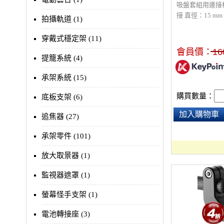
吸盤套組用連接
接 直徑：15 mm
拍攝軌道 (1)
規格：M6
穿戴式穩定架 (11)
會員價：
16
提籠系統 (4)
承架系統 (15)
購買數量：
底板支架 (6)
加入購物車
追焦器 (27)
承架零件 (101)
放大取景器 (1)
監視器遮罩 (1)
螢幕怪手支架 (1)
電池轉接座 (3)