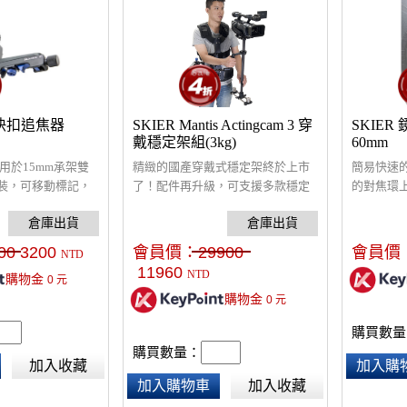
50快扣追焦器
SKIER Mantis Actingcam 3 穿
SKIE
戴穩定架組(3kg)
60mm
用於15mm承架雙
精緻的國產穿戴式穩定架終於上市
簡易快速
裝，可移動標記，
了！配件再升級，可支援多款穩定
的對焦環
及齒輪大小， 高精
架。適用2-4公斤以下攝錄影機。碳
變質，可
品質遠超越業界最
纖穩定架中柱，兩節快速伸縮，調
傷。 採用
整平衡超快速。利用雙節避震手
不易位移
00
3200
會員價：
29900
會員價
NTD
臂，減震效果好。附收納包及拖車
11960
NTD
購物金
0
元
(現場提供免費的穩定器使用教學)
購物金
0
元
購買數量
購買數量：
加入收藏
加入購
加入購物車
加入收藏