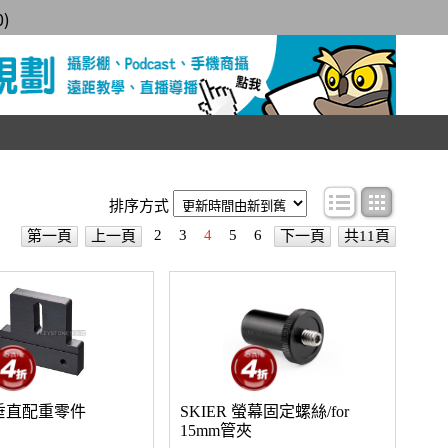
0
)
條目顯示
圖文顯
排序方式
2
3
4
5
6
第一頁
上一頁
下一頁
共11頁
R 垂直配重零件
SKIER 螢幕固定螺絲/for
15mm管夾