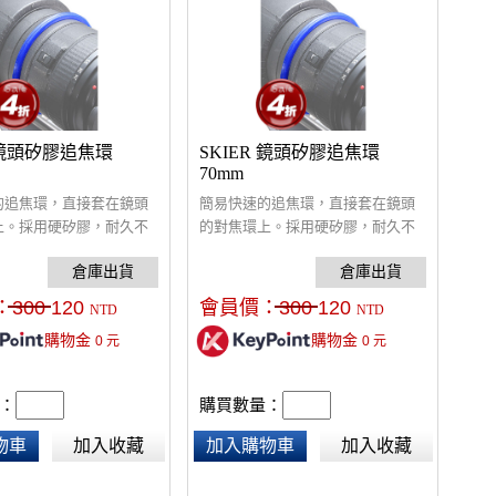
R 鏡頭矽膠追焦環
SKIER 鏡頭矽膠追焦環
70mm
的追焦環，直接套在鏡頭
簡易快速的追焦環，直接套在鏡頭
上。採用硬矽膠，耐久不
的對焦環上。採用硬矽膠，耐久不
保護鏡頭不被追焦器刮
變質，可保護鏡頭不被追焦器刮
特殊X型矽膠環，固定後
傷。 採用特殊X型矽膠環，固定後
，抓力超強。
不易位移，抓力超強。
：
300
120
會員價：
300
120
NTD
NTD
購物金
購物金
0
元
0
元
：
購買數量：
物車
加入收藏
加入購物車
加入收藏