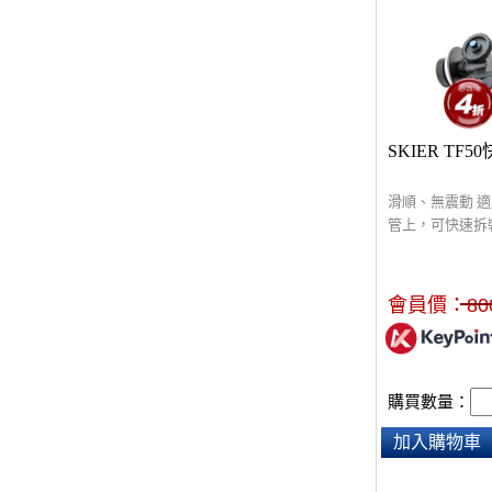
SKIER TF
滑順、無震動 適
管上，可快速拆
可更換齒輪方向
密度及滑順度，
知名品牌
會員價：
80
購買數量：
加入購物車