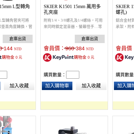
5 15mm L型轉角
SKIER K1501 15mm 萬用多
SKIER
孔夾座
螺孔)
材質L型轉角管夾可將
附有1/4、3/8螺孔及1/4螺絲，可用
鋁合金材質
承架垂直角度轉換，管
來同時鎖定混音器、螢幕怪手…等
承架，附有
螺絲孔可加裝怪手、
等設備，採用鋁合金組件及板手螺
音器、螢
。
絲，適用於15mm管徑承架，可翻
轉，可快拆，也可搭配寬板夾座使
0
144
會員價：
960
384
會員價
NTD
NTD
用，可承載中大型設備
購物金
購物金
0
元
0
元
購買數量：
購買數量
加入收藏
加入購物車
加入收藏
加入購