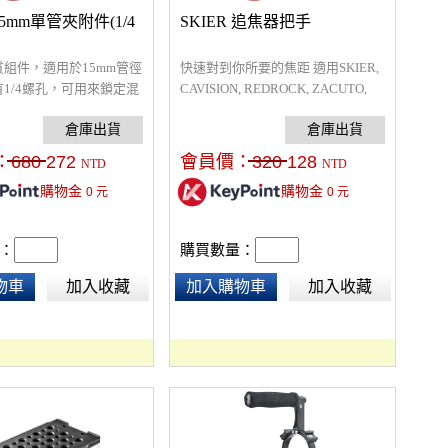
 15mm單管夾附件(1/4
SKIER 追焦器把手
組件，適用於15mm管徑
快速對到你所要的焦距 適用SKIER,
1/4螺孔，可用來鎖定混
CAVISION, REDROCK, ZACUTO,
幕怪手…等等設備
GENUS...等追焦器
：
680
272
會員價：
320
128
NTD
NTD
購物金
購物金
0
元
0
元
：
購買數量：
物車
加入收藏
加入購物車
加入收藏