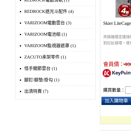
REDROCK電動滑軌 (1)
REDROCK遮光斗配件 (4)
VARIZOOM電動雲台 (3)
Skier LiteC
VARIZOOM電池組 (1)
夾線器穩定連接
到拉扯損壞。使用
VARIZOOM監視器遮罩 (1)
架上，可移動至
材，保護線材不
ZACUTO承架零件 (1)
是工作過程中發
會員價：
40
況。
怪手關節雲台 (1)
腳釘/腳墊/掛勾 (1)
購買數量：
出清特賣 (7)
加入購物車