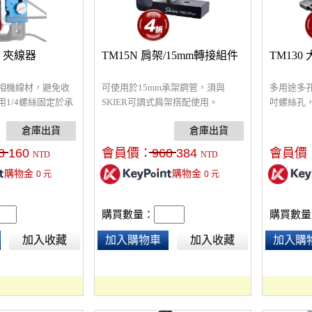
age 夾線器
TM15N 肩架/15mm轉接組件
TM13
相機線材，避免收
可使用於15mm承架鋼管，須與
多用途多孔
1/4螺絲固定於承
SKIER可調式肩架搭配使用。
吋螺絲孔，
相對位置夾緊線
座，可作
易被拉扯損壞，或
腳架底板
生接觸不良的狀
座。
0
160
會員價：
960
384
會員價
NTD
NTD
購物金
購物金
0
元
0
元
購買數量：
購買數量
加入收藏
加入購物車
加入收藏
加入購