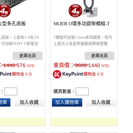
0 大型多孔底板
SKIER O環多功提架模組-T
底板，上面有1/4及3/8
T模組可加裝15mm承架圓管，就可
可加裝SONY V掛電池
上遮光斗及追焦器變成簡易提籠
各種用途，例如承架大型
組。
、或加裝各種附件的底
：
1440
576
會員價：
3600
1440
NTD
NTD
購物金
購物金
0
元
0
元
：
購買數量：
物車
加入收藏
加入購物車
加入收藏