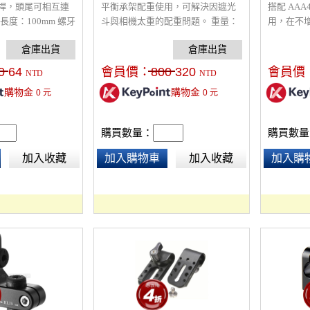
桿，頭尾可相互連
平衡承架配重使用，可解決因遮光
搭配 AAA
 長度：100mm 螺牙
斗與相機太重的配重問題。 重量：
用，在不
900g
可加裝配
0
64
會員價：
800
320
會員價
NTD
NTD
購物金
購物金
0
元
0
元
購買數量：
購買數量
加入收藏
加入購物車
加入收藏
加入購