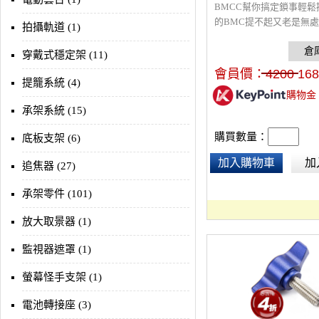
BMCC幫你搞定鎖事輕鬆
的BMC提不起又老是無
拍攝軌道 (1)
SKIER 了解你的苦惱，
態Cage有別於市場上BM
穿戴式穩定架 (11)
覆形，採用極精簡手法打
會員價：
4200
168
Cage貼心設計組裝簡易
提籠系統 (4)
購物金
且不受阻，底座不側滑散
承架系統 (15)
封口SKIER BMCC是市
的提籠，如果你還有鎖定
購買數量：
底板支架 (6)
們歡迎你至賣場親身體驗
Share var a2a_config = a2a
加入購物車
加
追焦器 (27)
{}; a2a_config.linkname =
"Blackmagic Cage&a
承架零件 (101)
放大取景器 (1)
監視器遮罩 (1)
螢幕怪手支架 (1)
電池轉接座 (3)