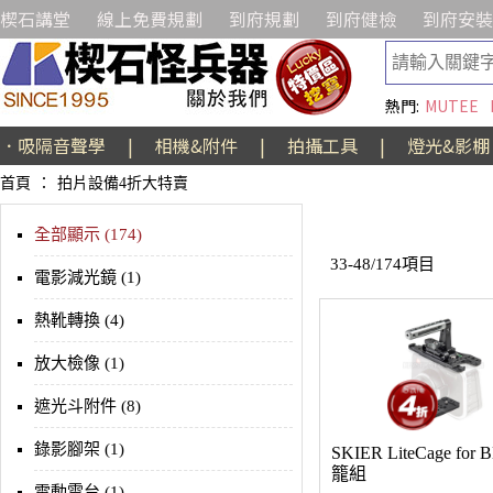
楔石講堂
線上免費規劃
到府規劃
到府健檢
到府安裝
熱門:
MUTEE
．吸隔音聲學
|
相機&附件
|
拍攝工具
|
燈光&影棚
首頁
：
拍片設備4折大特賣
全部顯示 (174)
33-48/174項目
電影減光鏡 (1)
熱靴轉換 (4)
放大檢像 (1)
遮光斗附件 (8)
錄影腳架 (1)
SKIER LiteCage for
籠組
電動雲台 (1)