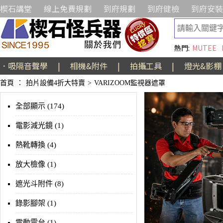
楔石講堂
線上免費規劃
到府規劃
到府健檢
到府安裝
熱門:
MUTEE
．吸隔音聲學
|
相機&附件
|
拍攝工具
|
燈光&影棚
首頁
：
拍片設備4折大特賣
>
VARIZOOM監視器遮罩
全部顯示 (174)
電影減光鏡 (1)
熱靴轉換 (4)
放大檢像 (1)
遮光斗附件 (8)
錄影腳架 (1)
電動雲台 (1)