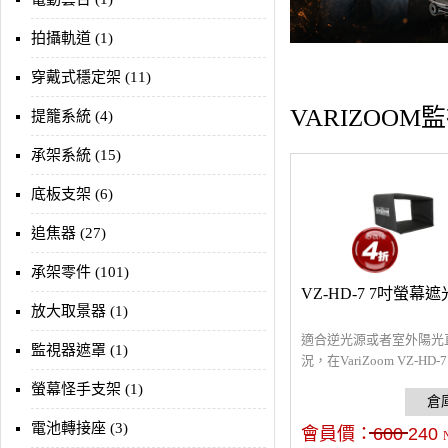
拍攝軌道 (1)
穿戴式穩定架 (11)
VARIZOOM
提籠系統 (4)
承架系統 (15)
底板支架 (6)
追焦器 (27)
承架零件 (101)
VZ-HD-7 7吋螢幕
放大取景器 (1)
適合逆光源或者室外陽光
監視器遮罩 (1)
況，在VariZoom VZ-HD-
上加裝螢幕的遮光罩。材
螢幕怪手支架 (1)
具有彈性，易於摺疊收納 
有螢幕遮光罩，不含其他
電池轉接座 (3)
會員價：
600
240