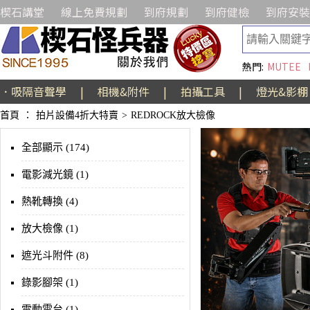
楔石講堂
線上免費規劃
到府規劃
到府健檢
到府安裝
熱門:
MUTEE
．吸隔音聲學
|
相機&附件
|
拍攝工具
|
燈光&影棚
首頁
：
拍片設備4折大特賣
>
REDROCK放大檢像
全部顯示 (174)
電影減光鏡 (1)
熱靴轉換 (4)
放大檢像 (1)
遮光斗附件 (8)
錄影腳架 (1)
電動雲台 (1)