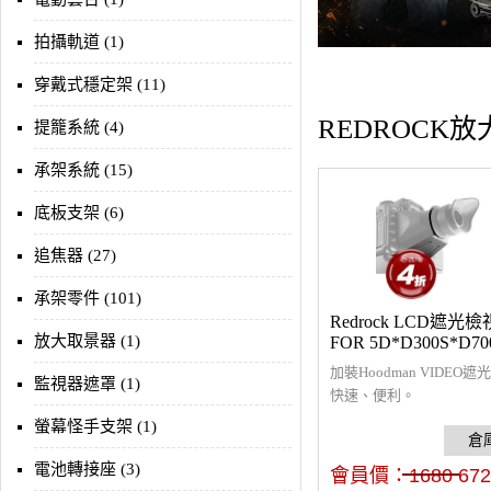
拍攝軌道 (1)
穿戴式穩定架 (11)
REDROCK
提籠系統 (4)
承架系統 (15)
底板支架 (6)
追焦器 (27)
承架零件 (101)
Redrock LCD遮光
放大取景器 (1)
FOR 5D*D300S*D70
加裝Hoodman VIDEO
監視器遮罩 (1)
快速、便利。
螢幕怪手支架 (1)
電池轉接座 (3)
會員價：
1680
672