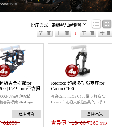
條目顯示
圖文顯
排序方式
1
第一頁
上一頁
下一頁
共1頁
k 超級專業提籠for
Redrock 超級多功環基座for
C300 (15/19mm)不含提
Canon C100
C300的必備配件配備
專為Canon EOS C100量 身打造 當
級專業提籠ultraCage |
Canon 宣布投入數位錄影的市場，
mm/19mm CInema Bundle
他們便開始與Redrock一同研發專門
C500 可以輕易的上腳
為C100設計高品質、耐重的的承架
車，或穩定器，並可添加
系統。 Redrock's ultraCage | Black™
：
61600
會員價：
18400
7360
NTD
影視製作所需的附件。※
提 供了穩固、輕量化及獨家設計可