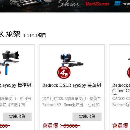
K 承架
1-11/11項目
LR eyeSpy 標準組
Redrock DSLR eyeSpy 豪華組
Redroc
Canon 
把
R加眼罩使用，也可搭
適合用在DSLR加眼罩使用，整組含
CANON 
斗使用單把手設
Redrock V2 15mm追焦器 ，也可加
Redrock超
手調焦，讓你拍攝
裝遮光斗，肩架組後方增加配重，
blue™ 15
使拍攝更加平衡穩定。
使C300及
架，軌道
200
會員價：
65600
會員價
其他專業