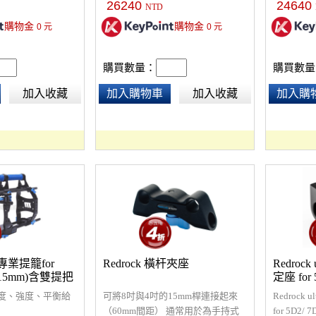
26240
24640
NTD
本產品為
購物金
購物金
0
元
0
元
款，約2~
退換貨。
交期或取
購買數量：
購買數量
電詢問或
加入收藏
加入購物車
加入收藏
加入購
級專業提籠for
Redrock 橫杆夾座
Redroc
 (15mm)含雙提把
定座 for 
度、強度、平衡給
可將8吋與4吋的15mm桿連接起來
Redrock
（60mm間距） 通常用於為手持式
for 5D2/