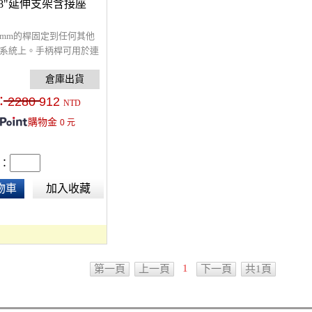
ck 8"延伸支架含接座
5mm的桿固定到任何其他
軌系統上。手柄桿可用於連
等配件夾和麥克風減震
：
2280
912
NTD
購物金
0
元
：
物車
加入收藏
1
第一頁
上一頁
下一頁
共1頁