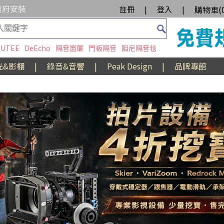
到府安裝
購物車(
註冊
|
登入
|
UTEE
DeEcho
隔音窗簾
門板隔音
阻尼隔音毯
光&影棚
|
錄音&音響
|
Peak Design
|
品牌專館