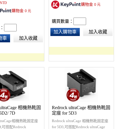
NTD
購物金
0
元
客製預定商品，須先付
添加其他攝錄影附件，讓您可以更
購物金
4週到貨，非產品瑕疵不可
0
元
輕易地完成作品。
※若廠商缺貨，可能延長
購買數量：
消訂單。※詳細功能請來
：
參閱「原廠說名書」。
加入購物車
加入收藏
物車
加入收藏
k ultraCage 相機熱靴固
Redrock ultraCage 相機熱靴固
5D2/ 7D
定座 for 5D3
 ultraCage相機熱靴固定座
Redrock ultraCage 相機熱靴固定座
 7D,可搭配Redrock
for 5D3,可搭配Redrock ultraCage