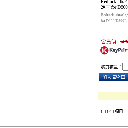
Redrock ul
定座 for D800
Redrock ultr
for D800/D800
ultraCage 
級成更完整的套
會員價：
46
購買數量：
加入購物車
1-11/11項目