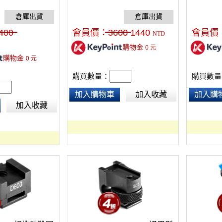
或肩扛式創建手柄支撐,由輕鋁製成
ultraC
級成更完整
400
會員價：
3600
1440
會員價
NTD
購物金
0
元
購物金
0
元
購買數量：
購買數量
加入購物車
加入收藏
加入購
加入收藏