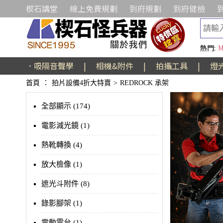
楔石講堂
線上免費規劃
到府規劃
到府健檢
熱門:
M
．吸隔音聲學
|
相機&附件
|
拍攝工具
|
燈
首頁
：
拍片設備4折大特賣
>
REDROCK 承架
全部顯示 (174)
電影減光鏡 (1)
熱靴轉換 (4)
放大檢像 (1)
遮光斗附件 (8)
錄影腳架 (1)
電動雲台 (1)