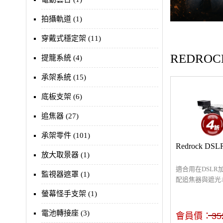
拍攝軌道 (1)
穿戴式穩定架 (11)
REDROC
提籠系統 (4)
承架系統 (15)
底板支架 (6)
追焦器 (27)
承架零件 (101)
Redrock DS
放大取景器 (1)
適合用在DSL
監視器遮罩 (1)
配追焦器與遮光
計，右手支撐左
螢幕怪手支架 (1)
更加穩固
電池轉接座 (3)
會員價：
35