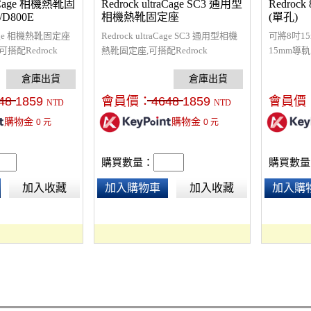
traCage 相機熱靴固
Redrock ultraCage SC3 通用型
Redro
/D800E
相機熱靴固定座
(單孔)
aCage 相機熱靴固定座
Redrock ultraCage SC3 通用型相機
可將8吋1
E,可搭配Redrock
熱靴固定座,可搭配Redrock
15mm導
DSLR機架一起使用，升
ultraCage DSLR機架一起使用，升
接顯示器
組!
級成更完整的套組!
架。
48
1859
會員價：
4648
1859
會員價
NTD
NTD
購物金
購物金
0
元
0
元
購買數量：
購買數量
加入收藏
加入購物車
加入收藏
加入購