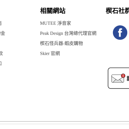
相關網站
楔石社
南
MUTEE 淨音家
物金
Peak Design 台灣總代理官網
楔石怪兵器-蝦皮購物
款
Skier 官網
知