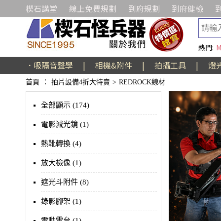
楔石講堂
線上免費規劃
到府規劃
到府健檢
熱門:
M
．吸隔音聲學
|
相機&附件
|
拍攝工具
|
燈
首頁
：
拍片設備4折大特賣
>
REDROCK線材
全部顯示 (174)
電影減光鏡 (1)
熱靴轉換 (4)
放大檢像 (1)
遮光斗附件 (8)
錄影腳架 (1)
電動雲台 (1)