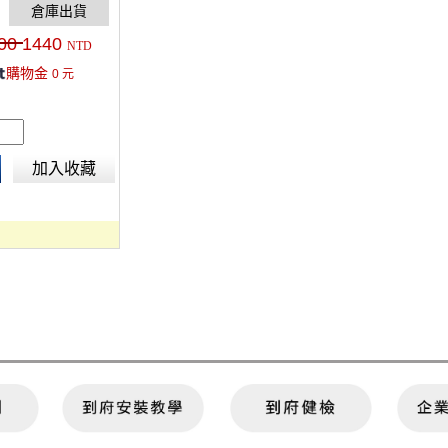
用 APP控制相機快
cm)。
00
1440
NTD
購物金
0
元
加入收藏