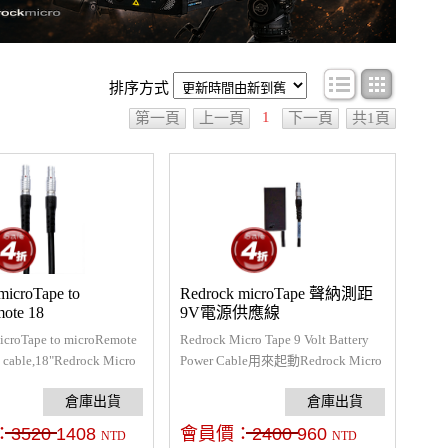
條目顯示
圖文顯
排序方式
1
第一頁
上一頁
下一頁
共1頁
microTape to
Redrock microTape 聲納測距
ote 18
9V電源供應線
icroTape to microRemote
Redrock Micro Tape 9 Volt Battery
n cable,18"Redrock Micro
Power Cable用來起動Redrock Micro
用連接線，將一端連接聲納
Tape 聲納測距儀輕便好攜帶無需再
端連接Micro Remote
連接一堆控制器，直接裝設9V電池
統，便可起動Redrock
進行供電便可直接使用Micro Tape，
：
3520
1408
會員價：
2400
960
NTD
NTD
Tape 聲納測距儀，規格：6-
規格：6-Pin接頭、長度50cm。