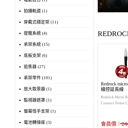
拍攝軌道 (1)
穿戴式穩定架 (11)
REDRO
提籠系統 (4)
承架系統 (15)
底板支架 (6)
追焦器 (27)
承架零件 (101)
Redrock mic
放大取景器 (1)
線控延長線
Redrock Micro R
監視器遮罩 (1)
Connect Tether C
microRemot
螢幕怪手支架 (1)
Pin，用來延長R
距離。
電池轉接座 (3)
會員價：
24