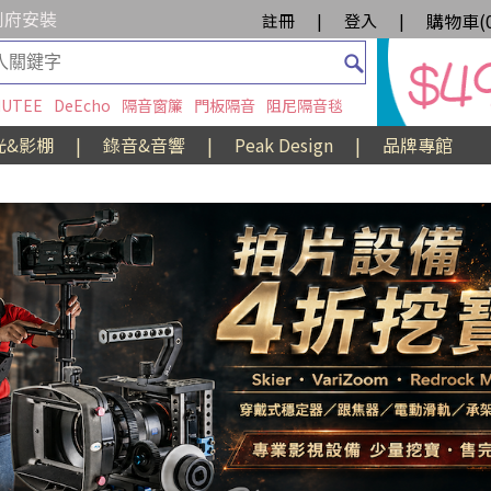
到府安裝
購物車(
註冊
|
登入
|
UTEE
DeEcho
隔音窗簾
門板隔音
阻尼隔音毯
光&影棚
|
錄音&音響
|
Peak Design
|
品牌專館