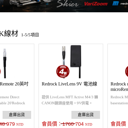
CK線材
1-5/5項目
roRemote 20英吋
Redrock LiveLens 9V 電池線
Redrock 
microRem
emote Direct
提供 LiveLens MFT Active M4/3 轉
Redrock M
able 20'Redrock
CANON鏡頭座使用。9V供電。
basestatio
e專用延長線，接口為5
Tape專
edrock追焦器使用
測距儀，另一
無線追焦系
48
979
會員價：
1760
704
會員價
NTD
NTD
Micro 