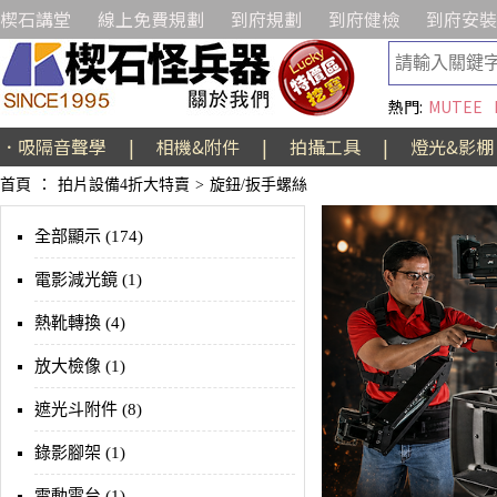
楔石講堂
線上免費規劃
到府規劃
到府健檢
到府安裝
熱門:
MUTEE
．吸隔音聲學
|
相機&附件
|
拍攝工具
|
燈光&影棚
首頁
：
拍片設備4折大特賣
>
旋鈕/扳手螺絲
全部顯示 (174)
電影減光鏡 (1)
熱靴轉換 (4)
放大檢像 (1)
遮光斗附件 (8)
錄影腳架 (1)
電動雲台 (1)