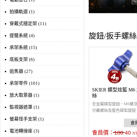
拍攝軌道 (1)
穿戴式穩定架 (11)
旋鈕/扳手螺絲
提籠系統 (4)
承架系統 (15)
底板支架 (6)
追焦器 (27)
承架零件 (101)
SKIER 蝶型炫藍 M
放大取景器 (1)
絲
全金屬碟型旋鈕，M6螺
監視器遮罩 (1)
分離螺絲及藍色碟型旋鈕
鈕為M6母螺牙。
螢幕怪手支架 (1)
電池轉接座 (3)
會員價：
100
40
N