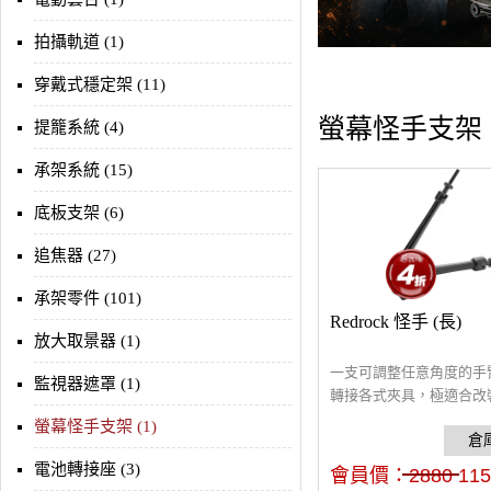
拍攝軌道 (1)
穿戴式穩定架 (11)
螢幕怪手支架
提籠系統 (4)
承架系統 (15)
底板支架 (6)
追焦器 (27)
承架零件 (101)
Redrock 怪手 (長)
放大取景器 (1)
一支可調整任意角度的手
監視器遮罩 (1)
轉接各式夾具，極適合改
接相機、螢幕...) 長度：4
螢幕怪手支架 (1)
243g
電池轉接座 (3)
會員價：
2880
115