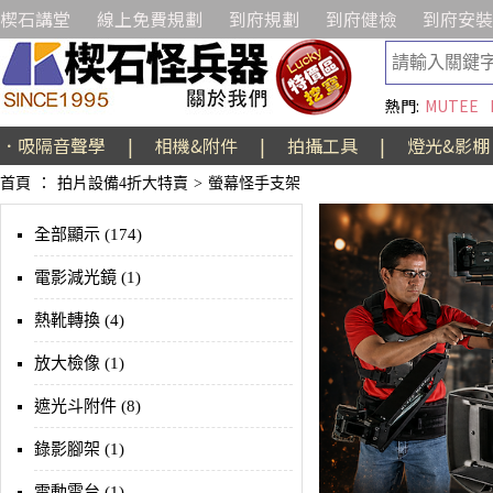
楔石講堂
線上免費規劃
到府規劃
到府健檢
到府安裝
熱門:
MUTEE
．吸隔音聲學
|
相機&附件
|
拍攝工具
|
燈光&影棚
首頁
：
拍片設備4折大特賣
>
螢幕怪手支架
全部顯示 (174)
電影減光鏡 (1)
熱靴轉換 (4)
放大檢像 (1)
遮光斗附件 (8)
錄影腳架 (1)
電動雲台 (1)