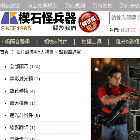
楔石講堂
線上免費規劃
到府規劃
到府健檢
到府安裝
熱門:
MUTEE
．吸隔音聲學
|
相機&附件
|
拍攝工具
|
燈光&影棚
首頁
：
拍片設備4折大特賣
>
監視器遮罩
全部顯示 (174)
電影減光鏡 (1)
熱靴轉換 (4)
放大檢像 (1)
遮光斗附件 (8)
錄影腳架 (1)
電動雲台 (1)