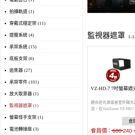
拍攝軌道 (1)
穿戴式穩定架 (11)
監視器遮罩
提籠系統 (4)
1-
承架系統 (15)
底板支架 (6)
追焦器 (27)
承架零件 (101)
VZ-HD-7 7吋螢幕
放大取景器 (1)
適合逆光源或者室外陽光
監視器遮罩 (1)
況，在VariZoom VZ-HD-
上加裝螢幕的遮光罩。材
螢幕怪手支架 (1)
具有彈性，易於摺疊收納 
有螢幕遮光罩，不含其他
電池轉接座 (3)
會員價：
600
240