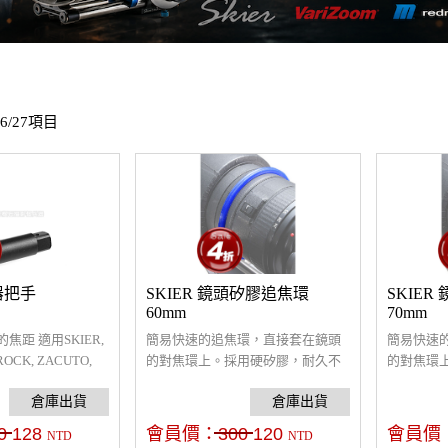
16/27項目
焦器把手
SKIER 鏡頭矽膠追焦環
SKIE
60mm
70mm
距 適用SKIER,
簡易快速的追焦環，直接套在鏡頭
簡易快速
ROCK, ZACUTO,
的對焦環上。採用硬矽膠，耐久不
的對焦環
器
變質，可保護鏡頭不被追焦器刮
變質，可
傷。 採用特殊X型矽膠環，固定後
傷。 採用
不易位移，抓力超強。
不易位移
0
128
會員價：
300
120
會員價
NTD
NTD