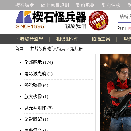
楔石講堂
線上免費規劃
到府規劃
到府健檢
熱門:
M
．吸隔音聲學
|
相機&附件
|
拍攝工具
|
燈
首頁
：
拍片設備4折大特賣
>
追焦器
全部顯示 (174)
電影減光鏡 (1)
熱靴轉換 (4)
放大檢像 (1)
遮光斗附件 (8)
錄影腳架 (1)
電動雲台 (1)