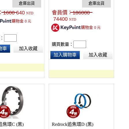
Motion Control的境界。可以AB點
設定，手感媲美高級的齒輪追焦
：
1600
640
會員價：
186000
NTD
器，是好萊塢電影製作時，攝影機
74400
NTD
購物金
0
元
安裝於Crane、交通載具上的最佳追
購物金
焦控制解決方案！
0
元
：
購買數量：
物車
加入收藏
加入購物車
加入收藏
k追焦環C (黑)
Redrock追焦環D (黑)