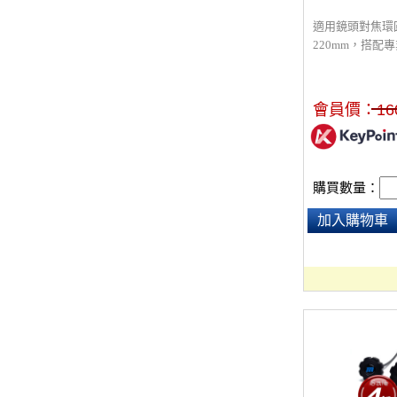
適用鏡頭對焦環圓
220mm，搭配專業
追焦器，需搭配
有黑色及藍色兩
會員價：
16
購買數量：
加入購物車