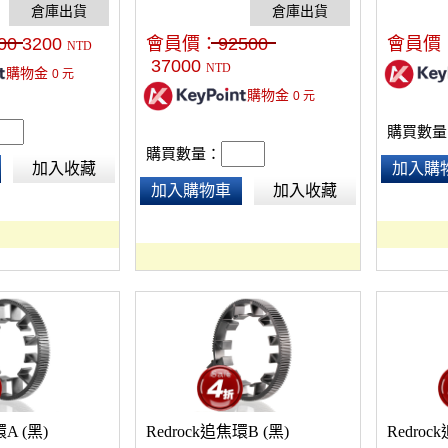
品質遠超越業界最
操作。
00
3200
會員價：
92500
會員價
NTD
37000
NTD
購物金
0
元
購物金
0
元
購買數量
購買數量：
加入收藏
加入購
加入購物車
加入收藏
環A (黑)
Redrock追焦環B (黑)
Redroc