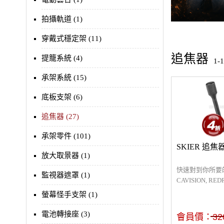
拍攝軌道 (1)
穿戴式穩定架 (11)
追焦器
提籠系統 (4)
1-
承架系統 (15)
底板支架 (6)
追焦器 (27)
承架零件 (101)
SKIER 追
放大取景器 (1)
快速對到你所要的焦
監視器遮罩 (1)
CAVISION, RED
GENUS...等追焦
螢幕怪手支架 (1)
電池轉接座 (3)
會員價：
32