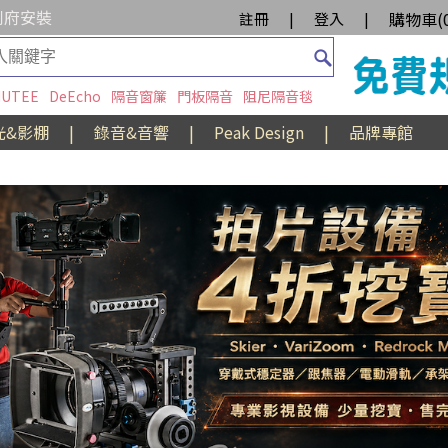
到府安裝
購物車(
註冊
|
登入
|
UTEE
DeEcho
隔音窗簾
門板隔音
阻尼隔音毯
光&影棚
|
錄音&音響
|
Peak Design
|
品牌專館