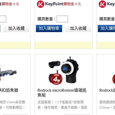
購物金
購物金
0
元
0
元
購買數量：
購買數量
加入收藏
加入購物車
加入收藏
加入購
50快扣追焦器
Redrock microRemote遠端追
Redroc
焦組
用於15mm承架雙
支援最廣！！CP值最高!!安裝簡
適用鏡頭對
裝，可移動標記，
易，操作精密，畫面不跳動。電影
220mm，
及齒輪大小， 高精
鏡頭、DSLR鏡頭皆適用!適合遠端
追焦器，