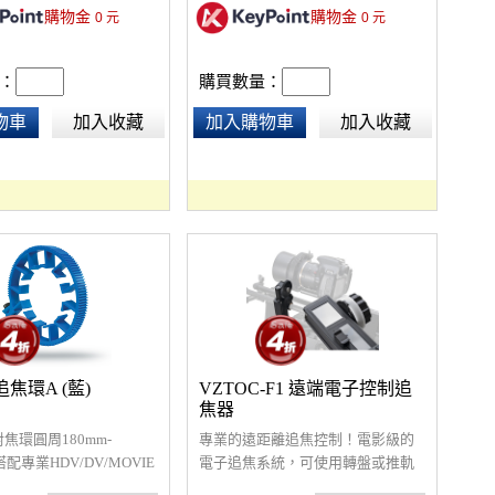
購物金
購物金
0
元
0
元
：
購買數量：
物車
加入收藏
加入購物車
加入收藏
k追焦環A (藍)
VZTOC-F1 遠端電子控制追
焦器
焦環圓周180mm-
專業的遠距離追焦控制！電影級的
搭配專業HDV/DV/MOVIE
電子追焦系統，可使用轉盤或推軌
需搭配支撐架及追焦器
遠端控制鏡頭追焦，真正達到