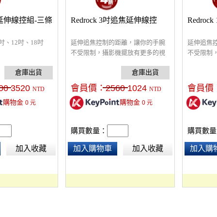
追焦延伸線控組-三條
Redrock 3吋追焦延伸線控
Redro
吋、12吋、18吋
延伸追焦控制的距離，讓你的手腕
延伸追焦
不受限制，攝影機擺放有更多的視
不受限制
角選擇。
角選擇。
00
3520
會員價：
2560
1024
會員價
NTD
NTD
購物金
購物金
0
元
0
元
購買數量：
購買數量
加入收藏
加入購物車
加入收藏
加入購