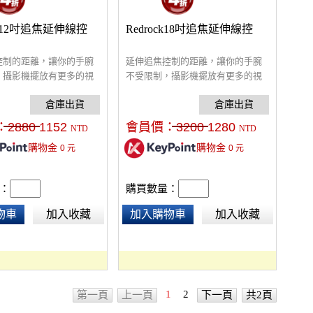
ck 12吋追焦延伸線控
Redrock18吋追焦延伸線控
控制的距離，讓你的手腕
延伸追焦控制的距離，讓你的手腕
，攝影機擺放有更多的視
不受限制，攝影機擺放有更多的視
角選擇。
：
2880
1152
會員價：
3200
1280
NTD
NTD
購物金
購物金
0
元
0
元
：
購買數量：
物車
加入收藏
加入購物車
加入收藏
1
2
第一頁
上一頁
下一頁
共2頁