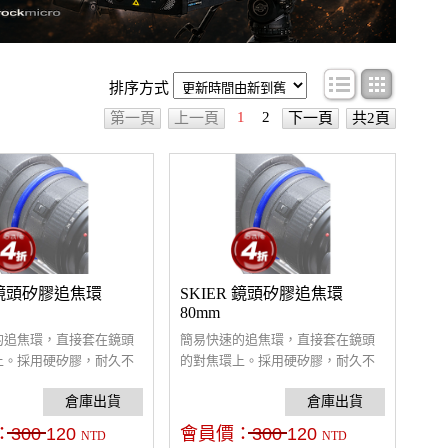
條目顯示
圖文顯
排序方式
1
2
第一頁
上一頁
下一頁
共2頁
R 鏡頭矽膠追焦環
SKIER 鏡頭矽膠追焦環
80mm
的追焦環，直接套在鏡頭
簡易快速的追焦環，直接套在鏡頭
上。採用硬矽膠，耐久不
的對焦環上。採用硬矽膠，耐久不
保護鏡頭不被追焦器刮
變質，可保護鏡頭不被追焦器刮
特殊X型矽膠環，固定後
傷。 採用特殊X型矽膠環，固定後
，抓力超強。
不易位移，抓力超強。
：
300
120
會員價：
300
120
NTD
NTD