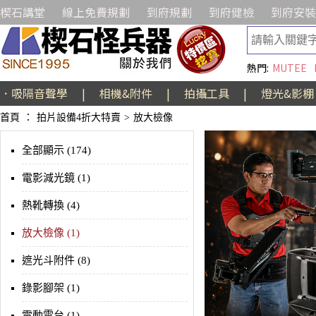
楔石講堂
線上免費規劃
到府規劃
到府健檢
到府安裝
熱門:
MUTEE
．吸隔音聲學
|
相機&附件
|
拍攝工具
|
燈光&影棚
首頁
：
拍片設備4折大特賣
>
放大檢像
全部顯示 (174)
電影減光鏡 (1)
熱靴轉換 (4)
放大檢像 (1)
遮光斗附件 (8)
錄影腳架 (1)
電動雲台 (1)