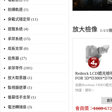
拍攝軌道 (1)
穿戴式穩定架 (11)
放大檢像
提籠系統 (4)
1-1/1
承架系統 (15)
底板支架 (6)
追焦器 (27)
承架零件 (101)
Redrock LCD遮光
放大取景器 (1)
FOR 5D*D300S*D70
加裝Hoodman VIDEO
監視器遮罩 (1)
快速、便利。
螢幕怪手支架 (1)
電池轉接座 (3)
會員價：
1680
672