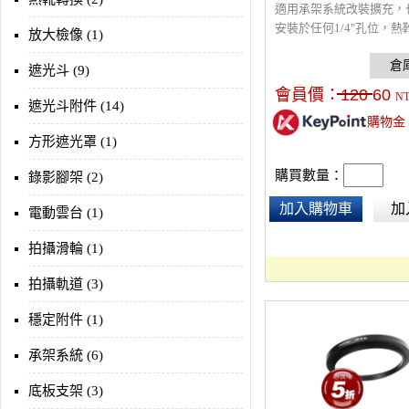
適用承架系統改裝擴充，
安裝於任何1/4"孔位，熱
放大檢像 (1)
接麥克風、LED燈、監看
等配件
遮光斗 (9)
會員價：
120
60
N
遮光斗附件 (14)
購物金
方形遮光罩 (1)
購買數量：
錄影腳架 (2)
加入購物車
加
電動雲台 (1)
拍攝滑輪 (1)
拍攝軌道 (3)
穩定附件 (1)
承架系統 (6)
底板支架 (3)