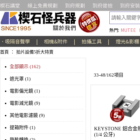
楔石講堂
線上免費規劃
到府規劃
到府健檢
到府安裝
熱門:
MUTEE
．吸隔音聲學
|
相機&附件
|
拍攝工具
|
燈光&影棚
首頁
：
拍片設備5折大特賣
全部顯示 (162)
33-48/162項目
遮光罩 (1)
電影偏光鏡 (1)
電影減光鏡 (9)
其他電影濾鏡 (9)
提箱附件 (1)
KEYSTONE 鋁合
(1/4 公牙)
熱靴轉換 (2)