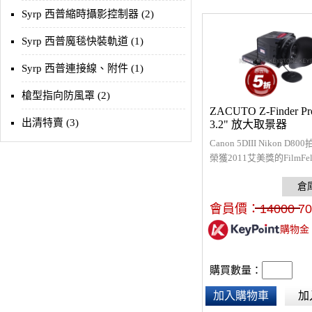
Syrp 西普縮時攝影控制器 (2)
Syrp 西普魔毯快裝軌道 (1)
Syrp 西普連接線、附件 (1)
槍型指向防風罩 (2)
ZACUTO Z-Finder Pro
出清特賣 (3)
3.2" 放大取景器
Canon 5DIII Nikon D
榮獲2011艾美獎的FilmFe
STAR WAR專用品牌放
霧鍍膜設計，專為DSLR3
螢幕取景使用，畫面清晰
會員價：
14000
70
焦，舒適眼罩設計避免印
購物金
個人視差調整曲光度附有
護
購買數量：
加入購物車
加